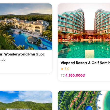
arl Wonderworld Phu Quoc
Quốc
Vinpearl Resort & Golf Nam 
★ 5.0
Từ
4,150,000đ