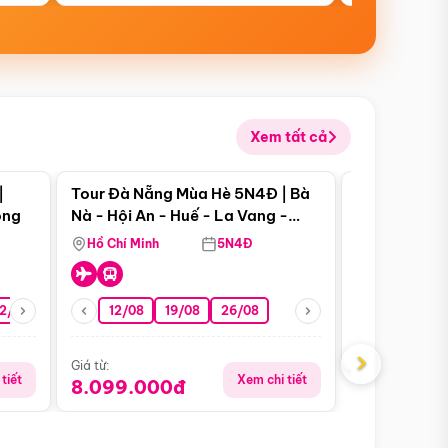
Xem tất cả
 bật
Điểm nổi bật
|
Tour Đà Nẵng Mùa Hè 5N4Đ | Bà
Tour Phú Qu
ong
Nà - Hội An - Huế - La Vang -
World - Vin
Động Thiên Đường
Hòn Thơm
Hồ Chí Minh
5N4Đ
Hồ Chí Minh
2/08
26/08
05/09
12/08
19/08
09/09
26/08
12/09
Giá từ:
5.899.00
›
Giá từ:
tiết
Xem chi tiết
8.099.000đ