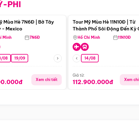
Ỹ-PHI
Điểm nổi bật
Điểm nổi
ỹ Mùa Hè 7N6Đ | Bờ Tây
Tour Mỹ Mùa Hè 11N10Đ | Từ
 - Mexico
Thành Phố Sôi Động Đến Kỳ
Thiên Nhiên Mỹ
í Minh
7N6Đ
Hồ Chí Minh
11N10Đ
8/08
19/09
14/08
Giá từ:
Xem chi tiết
Xem chi 
00.000đ
112.900.000đ