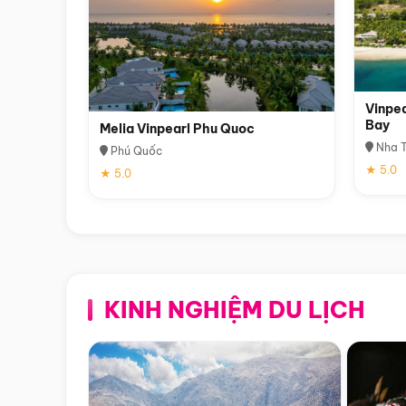
Vinpea
Bay
Melia Vinpearl Phu Quoc
Nha T
Phú Quốc
★ 5.0
★ 5.0
KINH NGHIỆM DU LỊCH