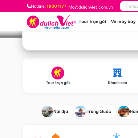
Bạn muốn đi đâu?
*
Hotline:
1900 1177
info@dulichviet.com.vn
Tour trọn gói
Vé máy bay
Tour trọn gói
Khách sạn
Nội địa
Trung Quốc
Hàn