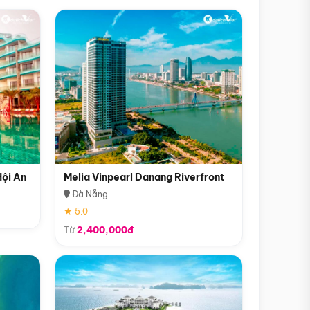
Hội An
Melia Vinpearl Danang Riverfront
Đà Nẵng
★ 5.0
Từ
2,400,000đ