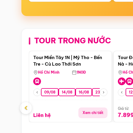
TOUR TRONG NƯỚC
Điểm nổi bật
Tour Miền Tây 1N | Mỹ Tho - Bến
Tour Đ
Tre - Cù Lao Thới Sơn
Nà - H
Nha
Hồ Chí Minh
1N0Đ
Hồ Ch
09/08
14/08
16/08
23/08
30/08
12
0
‹
Giá từ:
Xem chi tiết
7.89
Liên hệ