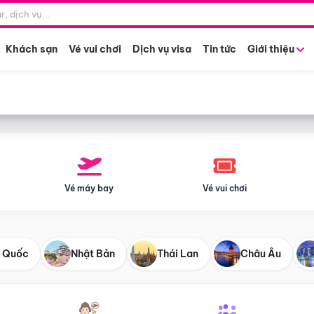
Điểm khởi hành
Tháng khở
Hồ Chí Minh
Bất kỳ 
Khách sạn
Vé vui chơi
Dịch vụ visa
Tin tức
Giới thiệu
Vé máy bay
Vé vui chơi
 Quốc
Nhật Bản
Thái Lan
Châu Âu