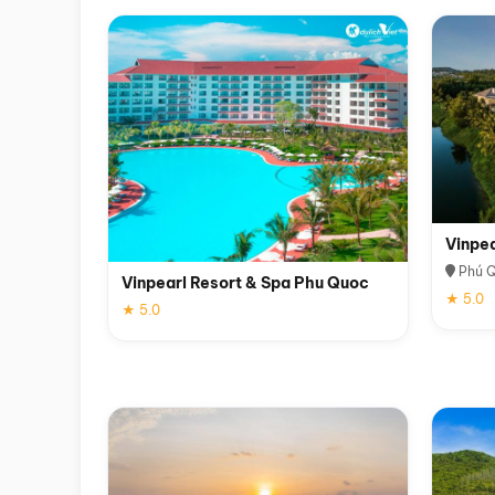
Vinpe
Phú 
Vinpearl Resort & Spa Phu Quoc
★ 5.0
★ 5.0