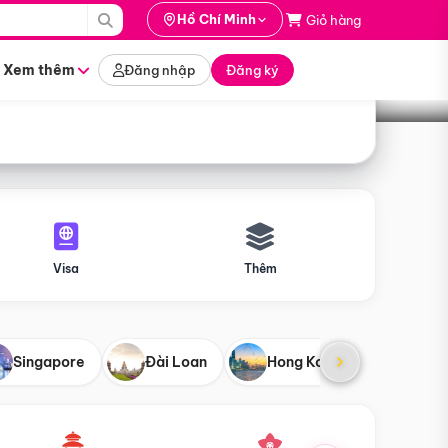
i hành
Hồ Chí Minh
Giỏ hàng
Tìm tour
tháng nào
Xem thêm
Đăng nhập
Đăng ký
Visa
Thêm
Singapore
Đài Loan
Hong Kong
Mỹ