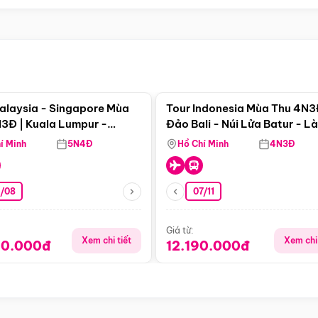
Điểm nổi bật
Điểm nổi
alaysia - Singapore Mùa
Tour Indonesia Mùa Thu 4N3
3Đ | Kuala Lumpur -
Đảo Bali - Núi Lửa Batur - L
a - Johor Baru -
Penglipuran
í Minh
5N4Đ
Hồ Chí Minh
4N3Đ
pore
3/08
07/11
Giá từ:
Xem chi tiết
Xem chi 
90.000đ
12.190.000đ