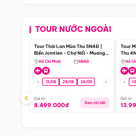
TOUR NƯỚC NGOÀI
Điểm nổi bật
Tour Thái Lan Mùa Thu 5N4Đ |
Tour M
Biển Jomtien - Chợ Nổi - Muang
Thu 4N
Boran - Suanthai
Malacc
Hồ Chí Minh
5N4Đ
Hồ Ch
Singa
15/08
29/08
26/09
1
‹
Giá từ:
Giá từ:
Xem chi tiết
8.499.000đ
13.9