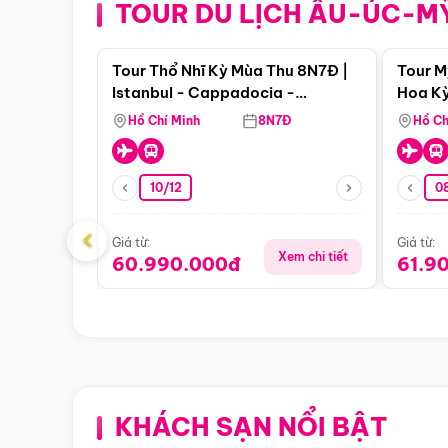
TOUR DU LỊCH ÂU-ÚC-M
Điểm nổi bật
Tour Thổ Nhĩ Kỳ Mùa Thu 8N7Đ |
Tour M
Istanbul - Cappadocia -
Hoa Kỳ
Pamukkale
Hồ Chí Minh
8N7Đ
Hồ Ch
10/12
0
‹
Giá từ:
Giá từ:
Xem chi tiết
60.990.000đ
61.9
KHÁCH SẠN NỔI BẬT