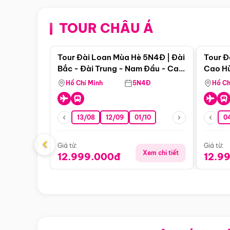
TOUR CHÂU Á
Điểm nổi bật
Tour Đài Loan Mùa Hè 5N4Đ | Đài
Tour Đ
Bắc - Đài Trung - Nam Đầu - Cao
Cao Hù
Hùng ( Bay Vn)
(Bay V
Hồ Chí Minh
5N4Đ
Hồ Ch
13/08
12/09
01/10
0
‹
Giá từ:
Giá từ:
Xem chi tiết
12.999.000đ
12.9