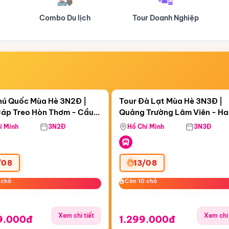
Tour Doanh Nghiệp
Du lịch Hành Hương
Điểm nổi bật
Điểm nổi
gày 15:21:01
Còn
06 ngày 15:21:01
hú Quốc Mùa Hè 3N2Đ |
Tour Đà Lạt Mùa Hè 3N3Đ |
áp Treo Hòn Thơm - Cầu
Quảng Trường Lâm Viên - H
áp Treo Hòn Thơm
Công Viên Nước Aquatopia
Hill - Puppy Farm
í Minh
3N2Đ
Hồ Chí Minh
3N3Đ
/08
13/08
 chỗ
 chỗ
Còn 10 chỗ
Còn 10 chỗ
Xem chi tiết
Xem chi 
9.000đ
1.299.000đ