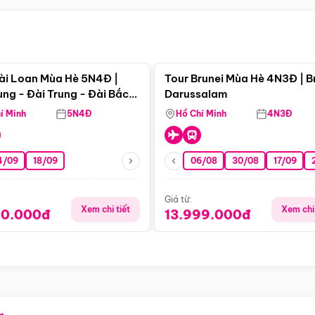
Điểm nổi bật
Điểm nổi
ài Loan Mùa Hè 5N4Đ |
Tour Brunei Mùa Hè 4N3Đ | B
ng - Đài Trung - Đài Bắc
Darussalam
j)
í Minh
5N4Đ
Hồ Chí Minh
4N3Đ
4/09
18/09
06/08
30/08
17/09
Giá từ:
Xem chi tiết
Xem chi 
90.000đ
13.999.000đ