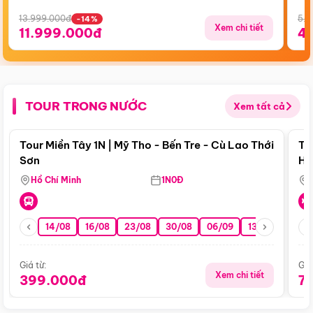
13.999.000đ
5.5
-14%
Xem chi tiết
11.999.000đ
4
TOUR TRONG NƯỚC
Xem tất cả
Điểm nổi bật
Tour Miền Tây 1N | Mỹ Tho - Bến Tre - Cù Lao Thới
To
Sơn
Hu
Hồ Chí Minh
1N0Đ
14/08
16/08
23/08
30/08
06/09
13/09
20/0
Giá từ:
Giá
Xem chi tiết
399.000đ
7