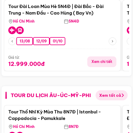
Tour Đài Loan Mùa Hè 5N4Đ | Đài Bắc - Đài
To
Trung - Nam Đầu - Cao Hùng ( Bay Vn)
Tr
Hồ Chí Minh
5N4Đ
13/08
12/09
01/10
Giá từ:
Giá
Xem chi tiết
12.999.000đ
1
TOUR DU LỊCH ÂU-ÚC-MỸ-PHI
Xem tất cả
Điểm nổi bật
Tour Thổ Nhĩ Kỳ Mùa Thu 8N7Đ | Istanbul -
To
Cappadocia - Pamukkale
Đế
Hồ Chí Minh
8N7Đ