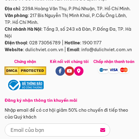
Địa chỉ
: 239A Hoàng Văn Thụ, P.Phú Nhuận, TP. Hồ Chí Minh.
Văn phòng
:
217 Bis Nguyễn Thị Minh Khai, P.Cầu Ông Lãnh,
TP. Hồ Chí Minh.
Chi nhánh Hà Nội
:
Tầng 3, số 243 xã Đàn, P.Đống Đa, TP. Hà
Nội
Điện thoại
:
028 73056789
|
Hotline
:
1900 1177
Website
:
dulichviet.com.vn
|
Email
:
info@dulichviet.com.vn
Chứng nhận
Kết nối với chúng tôi
Chấp nhận thanh toán
Đăng ký nhận thông tin khuyến mãi
Nhập email để có cơ hội giảm 50% cho chuyến đi tiếp theo
của Quý khách