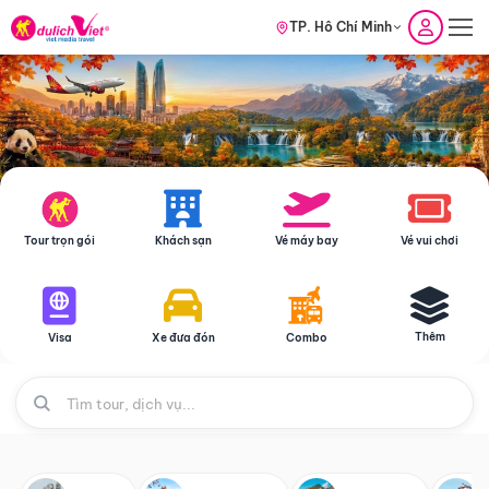
TP. Hồ Chí Minh
Tour trọn gói
Khách sạn
Vé máy bay
Vé vui chơi
Thêm
Visa
Xe đưa đón
Combo