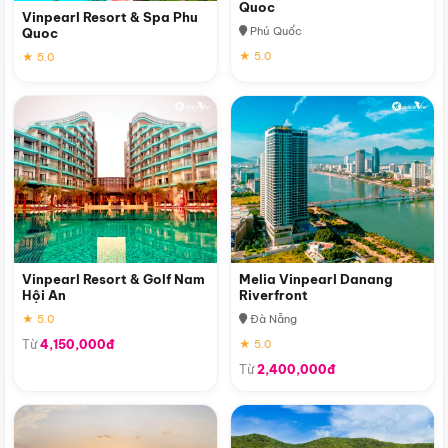
Quoc
Vinpearl Resort & Spa Phu
Phú Quốc
Quoc
★ 5.0
★ 5.0
Vinpearl Resort & Golf Nam
Melia Vinpearl Danang
Hội An
Riverfront
★ 5.0
Đà Nẵng
Từ
4,150,000đ
★ 5.0
Từ
2,400,000đ