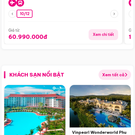
10/12
Giá từ:
Giá
Xem chi tiết
60.990.000đ
1
KHÁCH SẠN NỔI BẬT
Xem tất cả
Vinpearl Wonderworld Phu