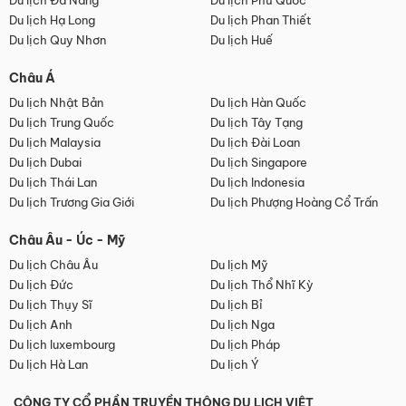
Du lịch Đà Nẵng
Du lịch Phú Quốc
Du lịch Hạ Long
Du lịch Phan Thiết
Du lịch Quy Nhơn
Du lịch Huế
Châu Á
Du lịch Nhật Bản
Du lịch Hàn Quốc
Du lịch Trung Quốc
Du lịch Tây Tạng
Du lịch Malaysia
Du lịch Đài Loan
Du lịch Dubai
Du lịch Singapore
Du lịch Thái Lan
Du lịch Indonesia
Du lịch Trương Gia Giới
Du lịch Phượng Hoàng Cổ Trấn
Châu Âu - Úc - Mỹ
Du lịch Châu Âu
Du lịch Mỹ
Du lịch Đức
Du lịch Thổ Nhĩ Kỳ
Du lịch Thụy Sĩ
Du lịch Bỉ
Du lịch Anh
Du lịch Nga
Du lịch luxembourg
Du lịch Pháp
Du lịch Hà Lan
Du lịch Ý
CÔNG TY CỔ PHẦN TRUYỀN THÔNG DU LỊCH VIỆT