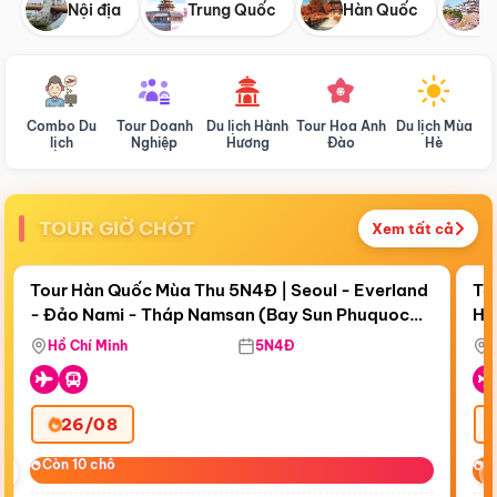
Nội địa
Trung Quốc
Hàn Quốc
N
Combo Du
Tour Doanh
Du lịch Hành
Tour Hoa Anh
Du lịch Mùa
D
lịch
Nghiệp
Hương
Đào
Hè
TOUR GIỜ CHÓT
Xem tất cả
Điểm nổi bật
Còn
18 ngày 04:34:58
Cò
Tour Hàn Quốc Mùa Thu 5N4Đ | Seoul - Everland
To
- Đảo Nami - Tháp Namsan (Bay Sun Phuquoc
Hò
Bay Sun Phuquoc Airways
Tặ
Airways)
Aq
Hồ Chí Minh
5N4Đ
26/08
‹
Còn 10 chỗ
Còn 10 chỗ
C
C