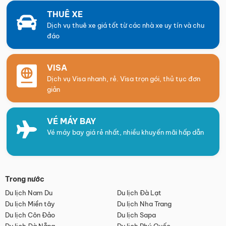
THUÊ XE
Dịch vụ thuê xe giá tốt từ các nhà xe uy tín và chu
đáo
VISA
Dịch vụ Visa nhanh, rẻ. Visa trọn gói, thủ tục đơn
giản
VÉ MÁY BAY
Vé máy bay giá rẻ nhất, nhiều khuyến mãi hấp dẫn
Trong nước
Du lịch Nam Du
Du lịch Đà Lạt
Du lịch Miền tây
Du lịch Nha Trang
Du lịch Côn Đảo
Du lịch Sapa