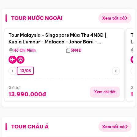
TOUR NƯỚC NGOÀI
Xem tất cả
Điểm nổi bật
Tour Malaysia - Singapore Mùa Thu 4N3Đ |
To
Kuala Lumpur - Malacca - Johor Baru -
Lử
Singapore
Hồ Chí Minh
5N4Đ
13/08
Giá từ:
Giá
Xem chi tiết
13.990.000đ
1
TOUR CHÂU Á
Xem tất cả
Điểm nổi bật