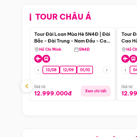
TOUR CHÂU Á
Điểm nổi bật
Tour Đài Loan Mùa Hè 5N4Đ | Đài
Tour Đ
Bắc - Đài Trung - Nam Đầu - Cao
Cao Hù
Hùng ( Bay Vn)
(Bay V
Hồ Chí Minh
5N4Đ
Hồ Ch
13/08
12/09
01/10
0
‹
Giá từ:
Giá từ:
Xem chi tiết
12.999.000đ
12.9