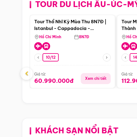
TOUR DU LỊCH ÂU-ÚC-M
Điểm nổi bật
Tour Thổ Nhĩ Kỳ Mùa Thu 8N7Đ |
Tour M
Istanbul - Cappadocia -
Thành 
Pamukkale
Thiên 
Hồ Chí Minh
8N7Đ
Hồ Ch
10/12
1
‹
Giá từ:
Giá từ:
Xem chi tiết
60.990.000đ
112.
KHÁCH SẠN NỔI BẬT