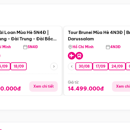
Điểm nổi bật
Điểm nổi
ài Loan Mùa Hè 5N4Đ |
Tour Brunei Mùa Hè 4N3Đ | B
ng - Đài Trung - Đài Bắc
Darussalam
j)
í Minh
5N4Đ
Hồ Chí Minh
4N3Đ
4/09
18/09
30/08
17/09
24/09
Giá từ:
Xem chi tiết
Xem chi 
90.000đ
14.499.000đ