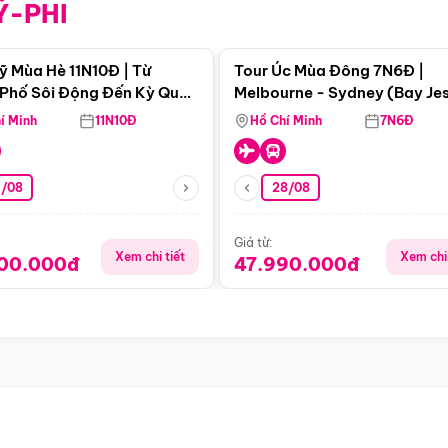
Ỹ-PHI
Điểm nổi bật
Điểm nổi
ỹ Mùa Hè 11N10Đ | Từ
Tour Úc Mùa Đông 7N6Đ |
Phố Sôi Động Đến Kỳ Quan
Melbourne - Sydney (Bay Je
Nhiên Mỹ
Airways)
í Minh
11N10Đ
Hồ Chí Minh
7N6Đ
4/08
28/08
Giá từ:
Xem chi tiết
Xem chi 
900.000đ
47.990.000đ