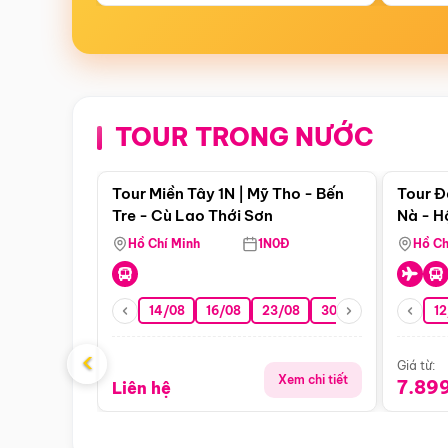
TOUR TRONG NƯỚC
Điểm nổi bật
Tour Miền Tây 1N | Mỹ Tho - Bến
Tour Đ
Tre - Cù Lao Thới Sơn
Nà - H
Nha
Hồ Chí Minh
1N0Đ
Hồ Ch
14/08
16/08
23/08
30/08
06/09
12
1
‹
Giá từ:
Xem chi tiết
7.89
Liên hệ