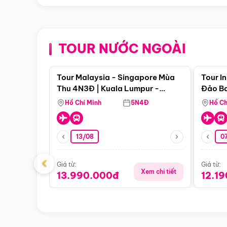
TOUR NƯỚC NGOÀI
Điểm nổi bật
Tour Malaysia - Singapore Mùa
Tour I
Thu 4N3Đ | Kuala Lumpur -
Đảo Ba
Malacca - Johor Baru -
Pengli
Hồ Chí Minh
5N4Đ
Hồ Ch
Singapore
13/08
07
‹
Giá từ:
Giá từ:
Xem chi tiết
13.990.000đ
12.1