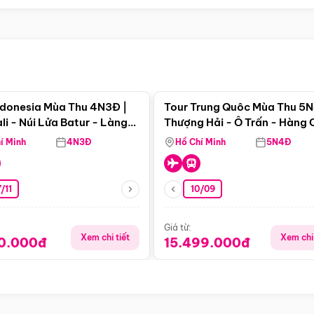
Điểm nổi bật
Điểm nổi
ndonesia Mùa Thu 4N3Đ |
Tour Trung Quôc Mùa Thu 5N
li - Núi Lửa Batur - Làng
Thượng Hải - Ô Trấn - Hàng
puran
(Tour Không Shopping)
í Minh
4N3Đ
Hồ Chí Minh
5N4Đ
/11
10/09
Giá từ:
Xem chi tiết
Xem chi 
90.000đ
15.499.000đ