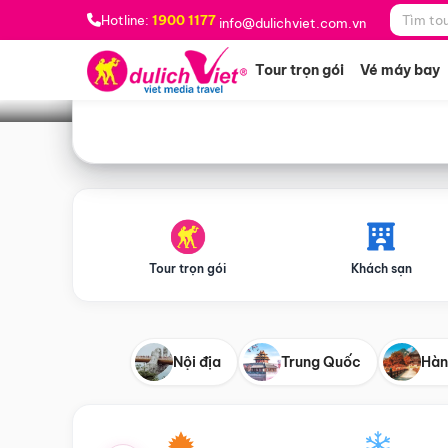
Bạn muốn đi đâu?
*
Hotline:
1900 1177
info@dulichviet.com.vn
Tour trọn gói
Vé máy bay
Tour trọn gói
Khách sạn
Nội địa
Trung Quốc
Hàn