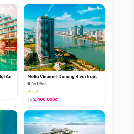
Hội An
Melia Vinpearl Danang Riverfront
Đà Nẵng
★ 5.0
Từ
2,400,000đ