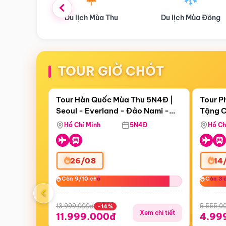
ùa Thu
Du lịch Mùa Đông
Combo Du lịch
TOUR GIỜ CHÓT
Điểm nổi bật
Còn
17 ngày 18:08:53
Còn
05 
Tour Hàn Quốc Mùa Thu 5N4Đ |
Tour P
Seoul - Everland - Đảo Nami -
Tặng C
Bay Sun Phuquoc Airways
Tặng C
Tháp Namsan (Bay Sun Phuquoc
Hôn - 
Hồ Chí Minh
5N4Đ
Hồ Ch
Airways)
26/08
14
Còn 9/10 chỗ
Còn 9/10 chỗ
Còn 3 
Còn 3 
‹
13.999.000đ
5.555.0
-14%
Xem chi tiết
11.999.000đ
4.99