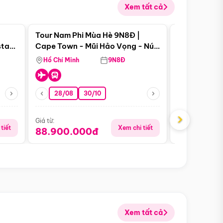
Xem tất cả
 bật
Điểm nổi bật
Tour Nam Phi Mùa Hè 9N8Đ |
Tour Mỹ Mùa
star
Cape Town - Mũi Hảo Vọng - Núi
Hoa Kỳ - Me
Bàn - Johannesburg - Pretoria -
Hồ Chí Minh
9N8Đ
Hồ Chí Minh
Safari - Lodge
28/08
30/10
29/08
›
Giá từ:
Giá từ:
tiết
Xem chi tiết
88.900.000đ
59.900.
Xem tất cả