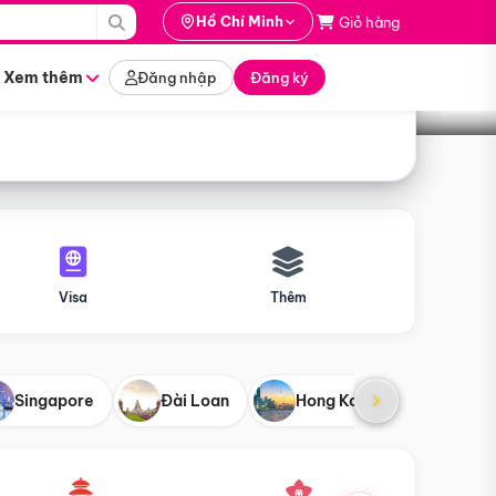
i hành
Hồ Chí Minh
Giỏ hàng
Tìm tour
tháng nào
Xem thêm
Đăng nhập
Đăng ký
Visa
Thêm
Singapore
Đài Loan
Hong Kong
Mỹ