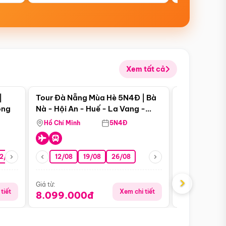
Xem tất cả
 bật
Điểm nổi bật
|
Tour Đà Nẵng Mùa Hè 5N4Đ | Bà
Tour Đà Nẵn
ong
Nà - Hội An - Huế - La Vang -
Nà - Hội An
Động Thiên Đường
Nha
Hồ Chí Minh
5N4Đ
Hồ Chí Minh
2/08
26/08
05/09
12/08
19/08
09/09
26/08
12/09
13/08
›
Giá từ:
Giá từ:
tiết
Xem chi tiết
8.099.000đ
6.899.00