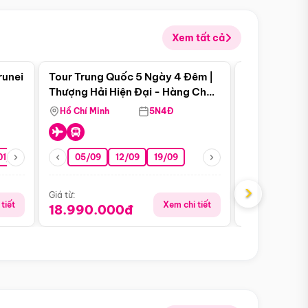
Xem tất cả
 bật
Điểm nổi bật
runei
Tour Trung Quốc 5 Ngày 4 Đêm |
Tour Trung 
Tour Hè
Thượng Hải Hiện Đại - Hàng Châu
Ân Thi - Trư
Nên Thơ - Ô Trấn Cổ Kính
Hồ Chí Minh
5N4Đ
Hồ Chí Minh
01/10
15/10
29/10
05/09
12/09
19/09
16/08
›
Giá từ:
Giá từ:
tiết
Xem chi tiết
18.990.000đ
16.990.0