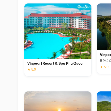
Vinpe
Phú 
Vinpearl Resort & Spa Phu Quoc
★ 5.0
★ 5.0