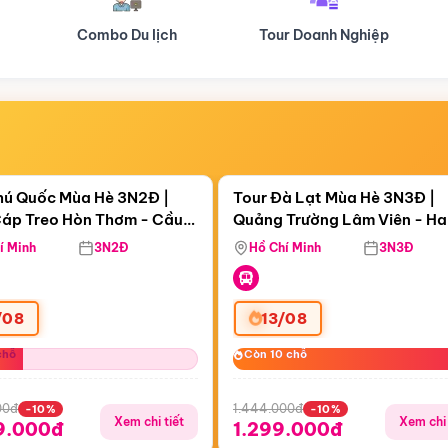
Tour Doanh Nghiệp
Du lịch Hành Hương
Điểm nổi bật
Điểm nổi
ngày 18:08:53
Còn
04 ngày 18:08:53
hú Quốc Mùa Hè 3N2Đ |
Tour Đà Lạt Mùa Hè 3N3Đ |
áp Treo Hòn Thơm - Cầu
Quảng Trường Lâm Viên - H
áp Treo Hòn Thơm
Công Viên Nước Aquatopia
Hill - Puppy Farm
í Minh
3N2Đ
Hồ Chí Minh
3N3Đ
/08
13/08
chỗ
chỗ
Còn 10 chỗ
Còn 10 chỗ
00đ
1.444.000đ
-10%
-10%
Xem chi tiết
Xem chi 
9.000đ
1.299.000đ