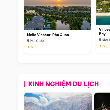
Vinpea
Bay
Melia Vinpearl Phu Quoc
Nha T
Phú Quốc
★ 5.0
★ 5.0
KINH NGHIỆM DU LỊCH