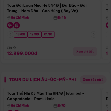
Tour Đài Loan Mùa Hè 5N4Đ | Đài Bắc - Đài
To
Trung - Nam Đầu - Cao Hùng ( Bay Vn)
Tr
Hồ Chí Minh
5N4Đ
13/08
12/09
01/10
Giá từ:
Giá
Xem chi tiết
12.999.000đ
1
TOUR DU LỊCH ÂU-ÚC-MỸ-PHI
Xem tất cả
Điểm nổi bật
Tour Thổ Nhĩ Kỳ Mùa Thu 8N7Đ | Istanbul -
To
Cappadocia - Pamukkale
Đế
Hồ Chí Minh
8N7Đ