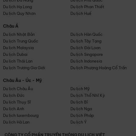
Du lịch Đà Nẵng
Du lịch Phú Quốc
Du lịch Hạ Long
Du lịch Phan Thiết
Du lịch Quy Nhơn
Du lịch Huế
Châu Á
Du lịch Nhật Bản
Du lịch Hàn Quốc
Du lịch Trung Quốc
Du lịch Tây Tạng
Du lịch Malaysia
Du lịch Đài Loan
Du lịch Dubai
Du lịch Singapore
Du lịch Thái Lan
Du lịch Indonesia
Du lịch Trương Gia Giới
Du lịch Phượng Hoàng Cổ Trấn
Châu Âu - Úc - Mỹ
Du lịch Châu Âu
Du lịch Mỹ
Du lịch Đức
Du lịch Thổ Nhĩ Kỳ
Du lịch Thụy Sĩ
Du lịch Bỉ
Du lịch Anh
Du lịch Nga
Du lịch luxembourg
Du lịch Pháp
Du lịch Hà Lan
Du lịch Ý
CÔNG TY CỔ PHẦN TRUYỀN THÔNG DU LỊCH VIỆT