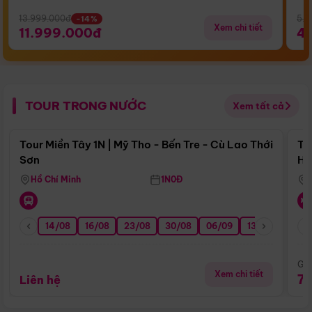
13.999.000đ
5.5
-14%
Xem chi tiết
11.999.000đ
4
TOUR TRONG NƯỚC
Xem tất cả
Điểm nổi bật
Tour Miền Tây 1N | Mỹ Tho - Bến Tre - Cù Lao Thới
To
Sơn
Hu
Hồ Chí Minh
1N0Đ
14/08
16/08
23/08
30/08
06/09
13/09
20/0
Giá
Xem chi tiết
7
Liên hệ