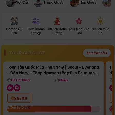
Nội địa
Trung Quốc
Hàn Quốc
N
Combo Du
Tour Doanh
Du lịch Hành
Tour Hoa Anh
Du lịch Mùa
D
lịch
Nghiệp
Hương
Đào
Hè
TOUR GIỜ CHÓT
Xem tất cả
Điểm nổi bật
Còn
17 ngày 15:06:08
Cò
Tour Hàn Quốc Mùa Thu 5N4Đ | Seoul - Everland
To
- Đảo Nami - Tháp Namsan (Bay Sun Phuquoc
Hò
Bay Sun Phuquoc Airways
Tặ
Airways)
Aq
Hồ Chí Minh
5N4Đ
26/08
‹
Còn 9/10 chỗ
Còn 9/10 chỗ
C
C