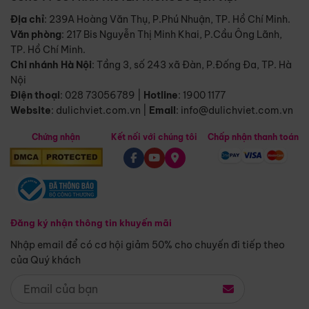
Địa chỉ
: 239A Hoàng Văn Thụ, P.Phú Nhuận, TP. Hồ Chí Minh.
Văn phòng
:
217 Bis Nguyễn Thị Minh Khai, P.Cầu Ông Lãnh,
TP. Hồ Chí Minh.
Chi nhánh Hà Nội
:
Tầng 3, số 243 xã Đàn, P.Đống Đa, TP. Hà
Nội
Điện thoại
:
028 73056789
|
Hotline
:
1900 1177
Website
:
dulichviet.com.vn
|
Email
:
info@dulichviet.com.vn
Chứng nhận
Kết nối với chúng tôi
Chấp nhận thanh toán
Đăng ký nhận thông tin khuyến mãi
Nhập email để có cơ hội giảm 50% cho chuyến đi tiếp theo
của Quý khách