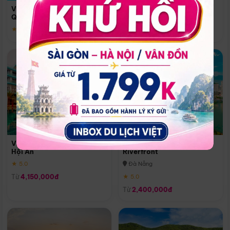
Quoc
Vinpearl Resort & Spa Phu
Phú Quốc
Quoc
★ 5.0
★ 5.0
Vinpearl Resort & Golf Nam
Melia Vinpearl Danang
Hội An
Riverfront
★ 5.0
Đà Nẵng
Từ
4,150,000đ
★ 5.0
Từ
2,400,000đ