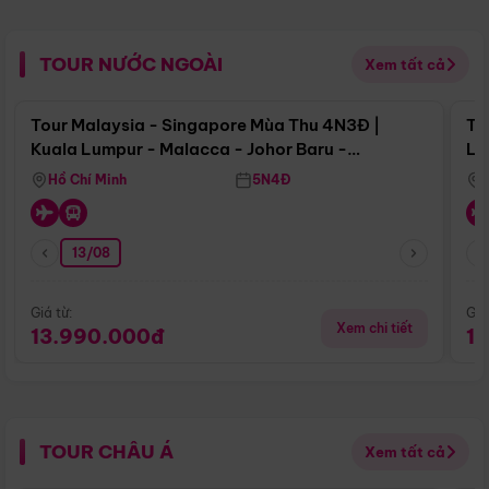
TOUR NƯỚC NGOÀI
Xem tất cả
Điểm nổi bật
Tour Malaysia - Singapore Mùa Thu 4N3Đ |
To
Kuala Lumpur - Malacca - Johor Baru -
Lử
Singapore
Hồ Chí Minh
5N4Đ
13/08
Giá từ:
Giá
Xem chi tiết
13.990.000đ
1
TOUR CHÂU Á
Xem tất cả
Điểm nổi bật