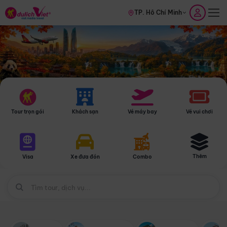
TP. Hồ Chí Minh
Tour trọn gói
Khách sạn
Vé máy bay
Vé vui chơi
Thêm
Visa
Xe đưa đón
Combo