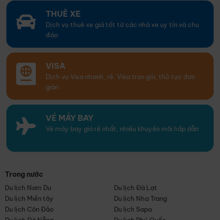
THUÊ XE
Dịch vụ thuê xe giá tốt từ các nhà xe uy tín và chu
đáo
VISA
Dịch vụ Visa nhanh, rẻ. Visa trọn gói, thủ tục đơn
giản
VÉ MÁY BAY
Vé máy bay giá rẻ nhất, nhiều khuyến mãi hấp dẫn
Trong nước
Du lịch Nam Du
Du lịch Đà Lạt
Du lịch Miền tây
Du lịch Nha Trang
Du lịch Côn Đảo
Du lịch Sapa