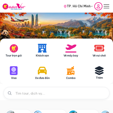
TP. Hồ Chí Minh
Tour trọn gói
Khách sạn
Vé máy bay
Vé vui chơi
Thêm
Visa
Xe đưa đón
Combo