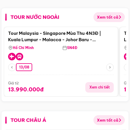
TOUR NƯỚC NGOÀI
Xem tất cả
Điểm nổi bật
Tour Malaysia - Singapore Mùa Thu 4N3Đ |
To
Kuala Lumpur - Malacca - Johor Baru -
Lử
Singapore
Hồ Chí Minh
5N4Đ
13/08
Giá từ:
Giá
Xem chi tiết
13.990.000đ
1
TOUR CHÂU Á
Xem tất cả
Điểm nổi bật