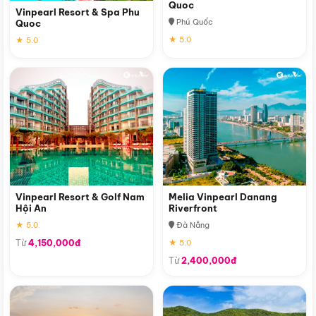
Quoc
Vinpearl Resort & Spa Phu
Phú Quốc
Quoc
★ 5.0
★ 5.0
Vinpearl Resort & Golf Nam
Melia Vinpearl Danang
Hội An
Riverfront
★ 5.0
Đà Nẵng
Từ
4,150,000đ
★ 5.0
Từ
2,400,000đ