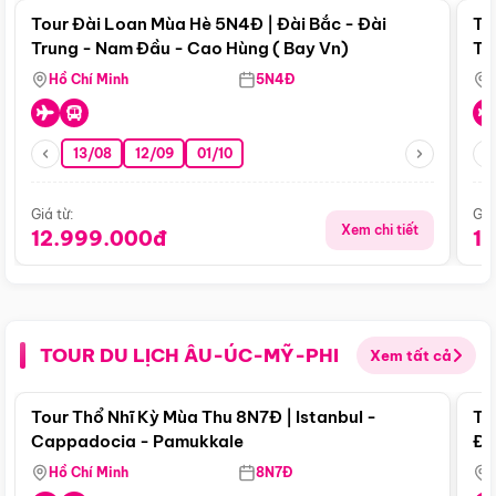
Tour Đài Loan Mùa Hè 5N4Đ | Đài Bắc - Đài
To
Trung - Nam Đầu - Cao Hùng ( Bay Vn)
Tr
Hồ Chí Minh
5N4Đ
13/08
12/09
01/10
Giá từ:
Giá
Xem chi tiết
12.999.000đ
1
TOUR DU LỊCH ÂU-ÚC-MỸ-PHI
Xem tất cả
Điểm nổi bật
Tour Thổ Nhĩ Kỳ Mùa Thu 8N7Đ | Istanbul -
To
Cappadocia - Pamukkale
Đế
Hồ Chí Minh
8N7Đ