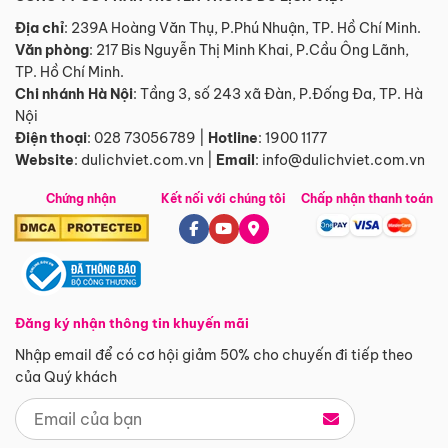
Địa chỉ
: 239A Hoàng Văn Thụ, P.Phú Nhuận, TP. Hồ Chí Minh.
Văn phòng
:
217 Bis Nguyễn Thị Minh Khai, P.Cầu Ông Lãnh,
TP. Hồ Chí Minh.
Chi nhánh Hà Nội
:
Tầng 3, số 243 xã Đàn, P.Đống Đa, TP. Hà
Nội
Điện thoại
:
028 73056789
|
Hotline
:
1900 1177
Website
:
dulichviet.com.vn
|
Email
:
info@dulichviet.com.vn
Chứng nhận
Kết nối với chúng tôi
Chấp nhận thanh toán
Đăng ký nhận thông tin khuyến mãi
Nhập email để có cơ hội giảm 50% cho chuyến đi tiếp theo
của Quý khách