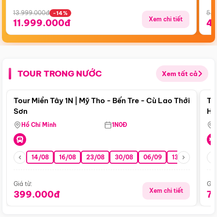
13.999.000đ
5.5
-14%
Xem chi tiết
11.999.000đ
4
TOUR TRONG NƯỚC
Xem tất cả
Điểm nổi bật
Tour Miền Tây 1N | Mỹ Tho - Bến Tre - Cù Lao Thới
To
Sơn
Hu
Hồ Chí Minh
1N0Đ
14/08
16/08
23/08
30/08
06/09
13/09
20/0
Giá từ:
Giá
Xem chi tiết
399.000đ
7