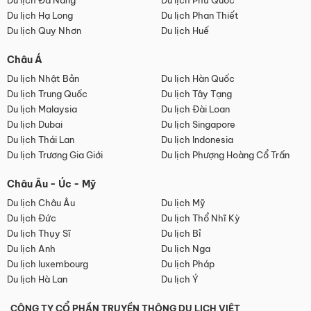
Du lịch Đà Nẵng
Du lịch Phú Quốc
Du lịch Hạ Long
Du lịch Phan Thiết
Du lịch Quy Nhơn
Du lịch Huế
Châu Á
Du lịch Nhật Bản
Du lịch Hàn Quốc
Du lịch Trung Quốc
Du lịch Tây Tạng
Du lịch Malaysia
Du lịch Đài Loan
Du lịch Dubai
Du lịch Singapore
Du lịch Thái Lan
Du lịch Indonesia
Du lịch Trương Gia Giới
Du lịch Phượng Hoàng Cổ Trấn
Châu Âu - Úc - Mỹ
Du lịch Châu Âu
Du lịch Mỹ
Du lịch Đức
Du lịch Thổ Nhĩ Kỳ
Du lịch Thụy Sĩ
Du lịch Bỉ
Du lịch Anh
Du lịch Nga
Du lịch luxembourg
Du lịch Pháp
Du lịch Hà Lan
Du lịch Ý
CÔNG TY CỔ PHẦN TRUYỀN THÔNG DU LỊCH VIỆT