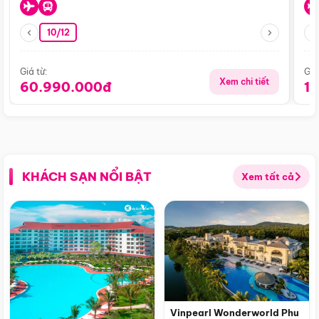
10/12
Giá từ:
Giá
Xem chi tiết
60.990.000đ
1
KHÁCH SẠN NỔI BẬT
Xem tất cả
Vinpearl Wonderworld Phu