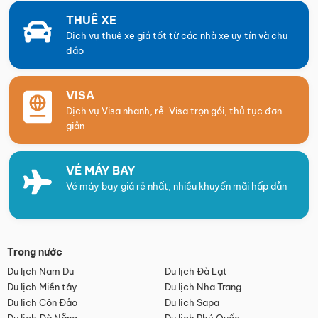
THUÊ XE
Dịch vụ thuê xe giá tốt từ các nhà xe uy tín và chu
đáo
VISA
Dịch vụ Visa nhanh, rẻ. Visa trọn gói, thủ tục đơn
giản
VÉ MÁY BAY
Vé máy bay giá rẻ nhất, nhiều khuyến mãi hấp dẫn
Trong nước
Du lịch Nam Du
Du lịch Đà Lạt
Du lịch Miền tây
Du lịch Nha Trang
Du lịch Côn Đảo
Du lịch Sapa