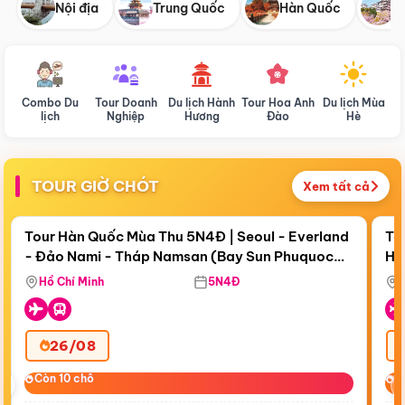
Nội địa
Trung Quốc
Hàn Quốc
N
Combo Du
Tour Doanh
Du lịch Hành
Tour Hoa Anh
Du lịch Mùa
D
lịch
Nghiệp
Hương
Đào
Hè
TOUR GIỜ CHÓT
Xem tất cả
Điểm nổi bật
Còn
17 ngày 21:41:05
Cò
Tour Hàn Quốc Mùa Thu 5N4Đ | Seoul - Everland
To
- Đảo Nami - Tháp Namsan (Bay Sun Phuquoc
Hò
Bay Sun Phuquoc Airways
Tặ
Airways)
Aq
Hồ Chí Minh
5N4Đ
26/08
‹
Còn 10 chỗ
Còn 10 chỗ
C
C