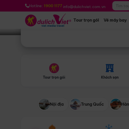
Bạn muốn đi đâu?
*
Hotline:
1900 1177
info@dulichviet.com.vn
Tour trọn gói
Vé máy bay
Tour trọn gói
Khách sạn
Nội địa
Trung Quốc
Hàn