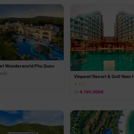
arl Wonderworld Phu Quoc
Quốc
Vinpearl Resort & Golf Nam 
★ 5.0
Từ
4,150,000đ