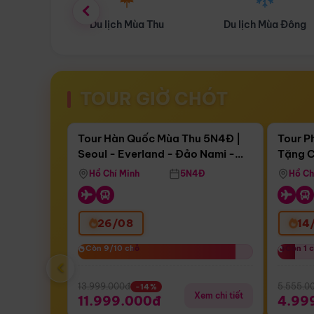
ùa Thu
Du lịch Mùa Đông
Combo Du lịch
TOUR GIỜ CHÓT
Điểm nổi bật
Còn
17 ngày 06:07:22
Còn
05 
Tour Hàn Quốc Mùa Thu 5N4Đ |
Tour P
Seoul - Everland - Đảo Nami -
Tặng C
Bay Sun Phuquoc Airways
Tặng C
Tháp Namsan (Bay Sun Phuquoc
Hôn - 
Hồ Chí Minh
5N4Đ
Hồ Ch
Airways)
26/08
14
Còn 9/10 chỗ
Còn 9/10 chỗ
Còn 1 
Còn 1 
‹
13.999.000đ
5.555.0
-14%
Xem chi tiết
11.999.000đ
4.99