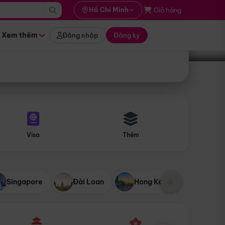
i hành
Hồ Chí Minh
Giỏ hàng
Tìm tour
tháng nào
Xem thêm
Đăng nhập
Đăng ký
Visa
Thêm
Singapore
Đài Loan
Hong Kong
Mỹ