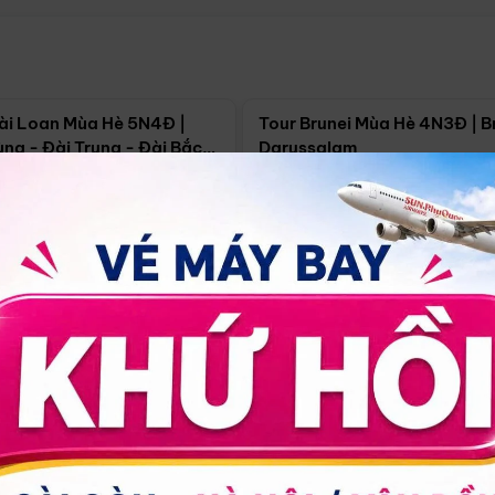
Điểm nổi bật
Điểm nổi
ài Loan Mùa Hè 5N4Đ |
Tour Brunei Mùa Hè 4N3Đ | B
ng - Đài Trung - Đài Bắc
Darussalam
j)
í Minh
5N4Đ
Hồ Chí Minh
4N3Đ
4/09
18/09
30/08
17/09
24/09
Giá từ:
Xem chi tiết
Xem chi 
90.000đ
14.499.000đ