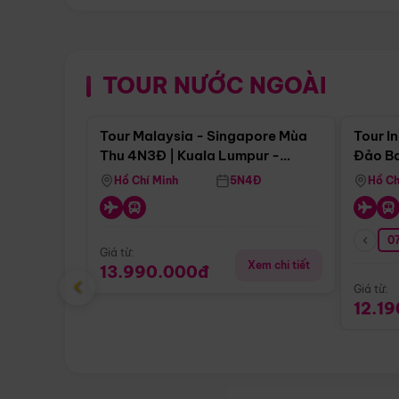
TOUR NƯỚC NGOÀI
Điểm nổi bật
Tour Malaysia - Singapore Mùa
Tour I
Thu 4N3Đ | Kuala Lumpur -
Đảo Ba
Malacca - Johor Baru -
Pengli
Hồ Chí Minh
5N4Đ
Hồ Ch
Singapore
07
Giá từ:
Xem chi tiết
13.990.000đ
‹
Giá từ:
12.1