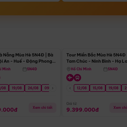
Điểm nổi bật
Điểm nổi
à Nẵng Mùa Hè 5N4Đ | Bà
Tour Miền Bắc Mùa Hè 5N4Đ 
ội An - Huế - Động Phong
Tam Chúc - Ninh Bình - Hạ L
í Minh
5N4Đ
Hồ Chí Minh
5N4Đ
/08
3/09
19/08
20/09
26/08
27/09
09/09
16/09
12/08
23/09
15/08
30/09
19/08
07/10
2
Giá từ:
Xem chi tiết
Xem chi 
9.000đ
9.399.000đ