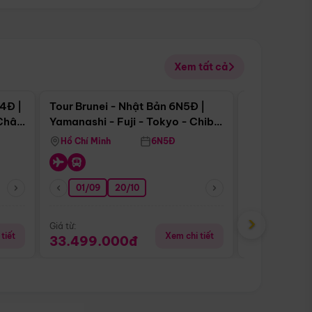
Xem tất cả
 bật
Điểm nổi bật
4Đ |
Tour Brunei - Nhật Bản 6N5Đ |
Tour Campu
 Châu
Yamanashi - Fuji - Tokyo - Chiba
Siem Reap -
- Freeday
Hồ Chí Minh
6N5Đ
Hồ Chí Minh
01/09
20/10
20/08
›
Giá từ:
Giá từ:
tiết
Xem chi tiết
33.499.000đ
5.650.00