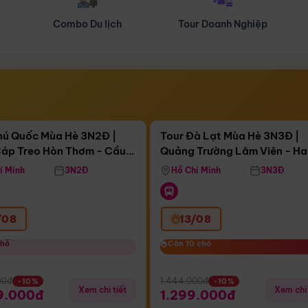
Tour Doanh Nghiệp
Du lịch Hành Hương
Điểm nổi bật
Điểm nổi
ngày 06:07:22
Còn
04 ngày 06:07:22
hú Quốc Mùa Hè 3N2Đ |
Tour Đà Lạt Mùa Hè 3N3Đ |
áp Treo Hòn Thơm - Cầu
Quảng Trường Lâm Viên - H
áp Treo Hòn Thơm
Công Viên Nước Aquatopia
Hill - Puppy Farm
í Minh
3N2Đ
Hồ Chí Minh
3N3Đ
/08
13/08
chỗ
chỗ
Còn 10 chỗ
Còn 10 chỗ
00đ
1.444.000đ
-10%
-10%
Xem chi tiết
Xem chi 
9.000đ
1.299.000đ