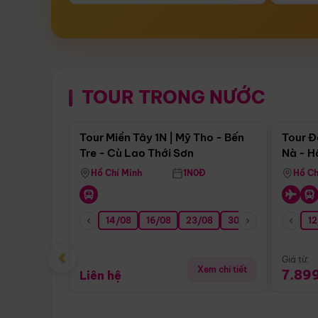
TOUR TRONG NƯỚC
Điểm nổi bật
Tour Miền Tây 1N | Mỹ Tho - Bến
Tour Đ
Tre - Cù Lao Thới Sơn
Nà - H
Nha
Hồ Chí Minh
1N0Đ
Hồ Ch
14/08
16/08
23/08
30/08
06/09
12
1
‹
Giá từ:
Xem chi tiết
7.89
Liên hệ