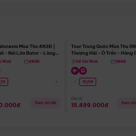
Điểm nổi bật
Điểm nổi
ndonesia Mùa Thu 4N3Đ |
Tour Trung Quôc Mùa Thu 5N
li - Núi Lửa Batur - Làng
Thượng Hải - Ô Trấn - Hàng
puran
(Tour Không Shopping)
í Minh
4N3Đ
Hồ Chí Minh
5N4Đ
/11
10/09
Giá từ:
Xem chi tiết
Xem chi 
90.000đ
15.499.000đ