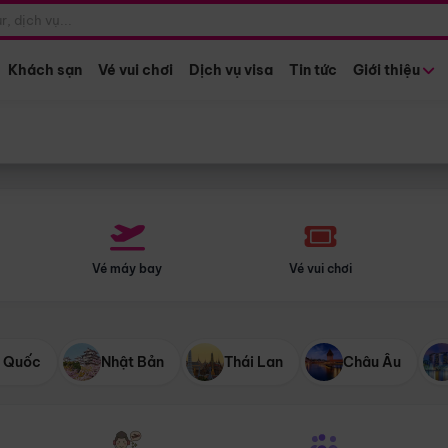
Điểm khởi hành
Tháng khở
Hồ Chí Minh
Bất kỳ 
Khách sạn
Vé vui chơi
Dịch vụ visa
Tin tức
Giới thiệu
Vé máy bay
Vé vui chơi
 Quốc
Nhật Bản
Thái Lan
Châu Âu