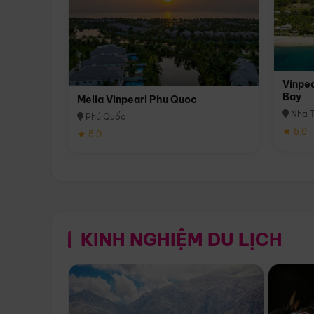
Vinpea
Bay
Melia Vinpearl Phu Quoc
Nha T
Phú Quốc
★ 5.0
★ 5.0
KINH NGHIỆM DU LỊCH