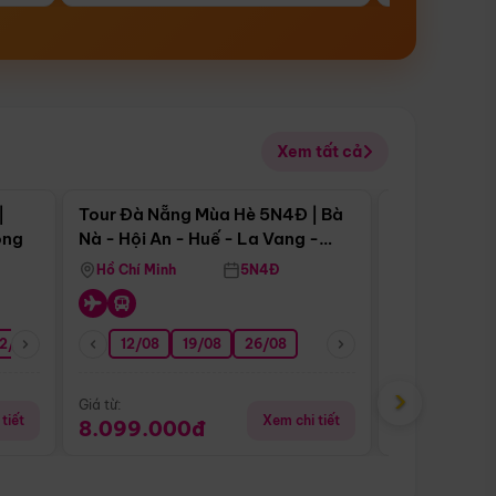
Xem tất cả
 bật
Điểm nổi bật
|
Tour Đà Nẵng Mùa Hè 5N4Đ | Bà
Tour Đà Nẵn
ong
Nà - Hội An - Huế - La Vang -
Nà - Hội An
Động Thiên Đường
Nha
Hồ Chí Minh
5N4Đ
Hồ Chí Minh
2/08
26/08
05/09
12/08
19/08
09/09
26/08
12/09
13/08
›
Giá từ:
Giá từ:
tiết
Xem chi tiết
8.099.000đ
6.899.00