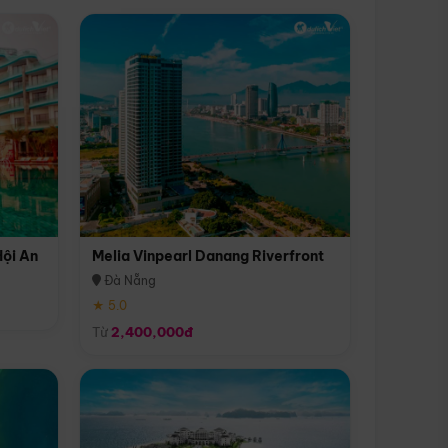
Hội An
Melia Vinpearl Danang Riverfront
Đà Nẵng
★ 5.0
Từ
2,400,000đ