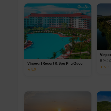
Vinpe
Phú 
Vinpearl Resort & Spa Phu Quoc
★ 5.0
★ 5.0