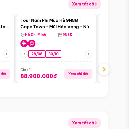
Xem tất cả
 bật
Điểm nổi bật
Tour Nam Phi Mùa Hè 9N8Đ |
Tour Mỹ Mùa
star
Cape Town - Mũi Hảo Vọng - Núi
Hoa Kỳ - Me
Bàn - Johannesburg - Pretoria -
Hồ Chí Minh
9N8Đ
Hồ Chí Minh
Safari - Lodge
28/08
30/10
29/08
›
Giá từ:
Giá từ:
tiết
Xem chi tiết
88.900.000đ
59.900.
Xem tất cả