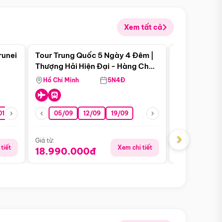
Xem tất cả
 bật
Điểm nổi bật
runei
Tour Trung Quốc 5 Ngày 4 Đêm |
Tour Trung 
Tour Hè
Thượng Hải Hiện Đại - Hàng Châu
Ân Thi - Trư
Nên Thơ - Ô Trấn Cổ Kính
Hồ Chí Minh
5N4Đ
Hồ Chí Minh
01/10
15/10
29/10
05/09
12/09
19/09
16/08
›
Giá từ:
Giá từ:
tiết
Xem chi tiết
18.990.000đ
16.990.0