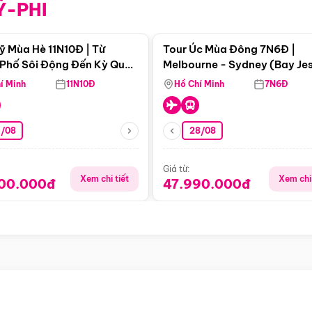
Ỹ-PHI
Điểm nổi bật
Điểm nổi
ỹ Mùa Hè 11N10Đ | Từ
Tour Úc Mùa Đông 7N6Đ |
Phố Sôi Động Đến Kỳ Quan
Melbourne - Sydney (Bay Je
Nhiên Mỹ
Airways)
í Minh
11N10Đ
Hồ Chí Minh
7N6Đ
4/08
28/08
Giá từ:
Xem chi tiết
Xem chi 
900.000đ
47.990.000đ