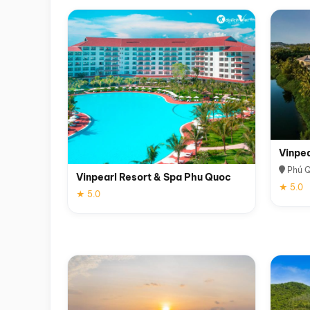
Vinpe
Phú 
Vinpearl Resort & Spa Phu Quoc
★ 5.0
★ 5.0