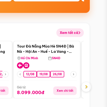
Xem tất cả
 bật
Điểm nổi bật
|
Tour Đà Nẵng Mùa Hè 5N4Đ | Bà
Tour Đà Nẵn
ong
Nà - Hội An - Huế - La Vang -
Nà - Hội An
Động Thiên Đường
Nha
Hồ Chí Minh
5N4Đ
Hồ Chí Minh
2/08
26/08
05/09
12/08
19/08
09/09
26/08
12/09
13/08
›
Giá từ:
Giá từ:
tiết
Xem chi tiết
8.099.000đ
6.899.00