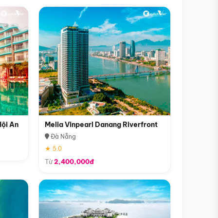
Hội An
Melia Vinpearl Danang Riverfront
Đà Nẵng
★ 5.0
Từ
2,400,000đ