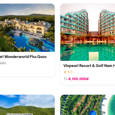
arl Wonderworld Phu Quoc
Quốc
Vinpearl Resort & Golf Nam 
★ 5.0
Từ
4,150,000đ