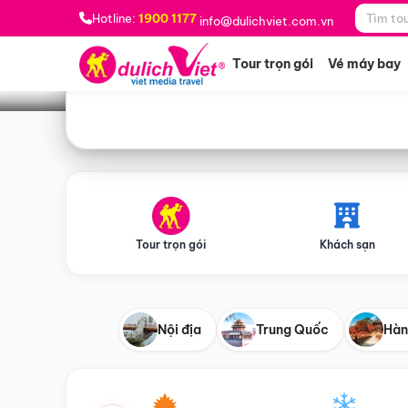
Bạn muốn đi đâu?
*
Hotline:
1900 1177
info@dulichviet.com.vn
Tour trọn gói
Vé máy bay
Tour trọn gói
Khách sạn
Nội địa
Trung Quốc
Hàn