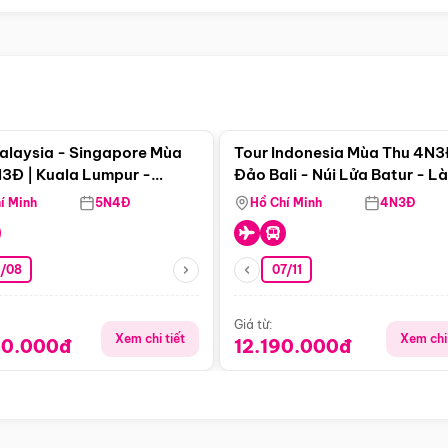
Điểm nổi bật
Điểm nổi
alaysia - Singapore Mùa
Tour Indonesia Mùa Thu 4N3
3Đ | Kuala Lumpur -
Đảo Bali - Núi Lửa Batur - L
a - Johor Baru -
Penglipuran
í Minh
5N4Đ
Hồ Chí Minh
4N3Đ
pore
3/08
07/11
Giá từ:
Xem chi tiết
Xem chi 
90.000đ
12.190.000đ