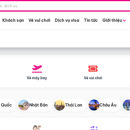
Điểm khởi hành
Tháng khở
Hồ Chí Minh
Bất kỳ 
Khách sạn
Vé vui chơi
Dịch vụ visa
Tin tức
Giới thiệu
Vé máy bay
Vé vui chơi
 Quốc
Nhật Bản
Thái Lan
Châu Âu