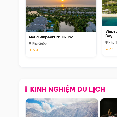
Vinpea
Bay
Melia Vinpearl Phu Quoc
Nha T
Phú Quốc
★ 5.0
★ 5.0
KINH NGHIỆM DU LỊCH