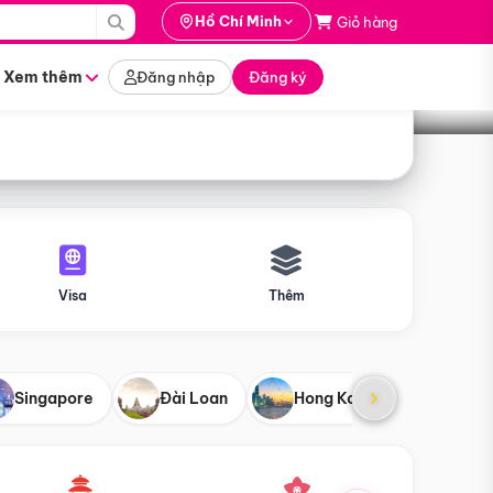
i hành
Hồ Chí Minh
Giỏ hàng
Tìm tour
tháng nào
Xem thêm
Đăng nhập
Đăng ký
Visa
Thêm
Singapore
Đài Loan
Hong Kong
Mỹ