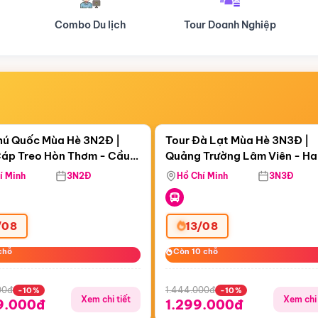
Tour Doanh Nghiệp
Du lịch Hành Hương
Điểm nổi bật
Điểm nổi
ngày 15:59:19
Còn
05 ngày 15:59:19
hú Quốc Mùa Hè 3N2Đ |
Tour Đà Lạt Mùa Hè 3N3Đ |
áp Treo Hòn Thơm - Cầu
Quảng Trường Lâm Viên - H
áp Treo Hòn Thơm
Công Viên Nước Aquatopia
Hill - Puppy Farm
í Minh
3N2Đ
Hồ Chí Minh
3N3Đ
/08
13/08
chỗ
chỗ
Còn 10 chỗ
Còn 10 chỗ
00đ
1.444.000đ
-10%
-10%
Xem chi tiết
Xem chi 
9.000đ
1.299.000đ