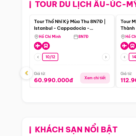
TOUR DU LỊCH ÂU-ÚC-M
Điểm nổi bật
Tour Thổ Nhĩ Kỳ Mùa Thu 8N7Đ |
Tour M
Istanbul - Cappadocia -
Thành 
Pamukkale
Thiên 
Hồ Chí Minh
8N7Đ
Hồ Ch
10/12
1
‹
Giá từ:
Giá từ:
Xem chi tiết
60.990.000đ
112.
KHÁCH SẠN NỔI BẬT