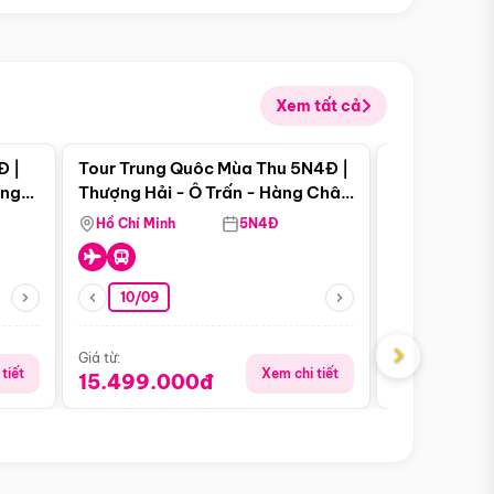
Xem tất cả
 bật
Điểm nổi bật
Đ |
Tour Trung Quôc Mùa Thu 5N4Đ |
Tour Trung
àng
Thượng Hải - Ô Trấn - Hàng Châu
| Thành Đô 
(Tour Không Shopping)
Viên Gấu Tr
Hồ Chí Minh
5N4Đ
Hồ Chí Minh
10/09
21/08
›
Giá từ:
Giá từ:
tiết
Xem chi tiết
15.499.000đ
16.999.0