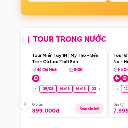
TOUR TRONG NƯỚC
Điểm nổi bật
Tour Miền Tây 1N | Mỹ Tho - Bến
Tour Đ
Tre - Cù Lao Thới Sơn
Nà - H
Nha
Hồ Chí Minh
1N0Đ
Hồ Ch
09/08
14/08
16/08
23/08
30/08
12
0
‹
Giá từ:
Giá từ:
Xem chi tiết
399.000đ
7.89