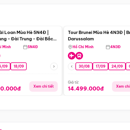
Điểm nổi bật
Điểm nổi
ài Loan Mùa Hè 5N4Đ |
Tour Brunei Mùa Hè 4N3Đ | B
ng - Đài Trung - Đài Bắc
Darussalam
j)
í Minh
5N4Đ
Hồ Chí Minh
4N3Đ
4/09
18/09
30/08
17/09
24/09
Giá từ:
Xem chi tiết
Xem chi 
90.000đ
14.499.000đ