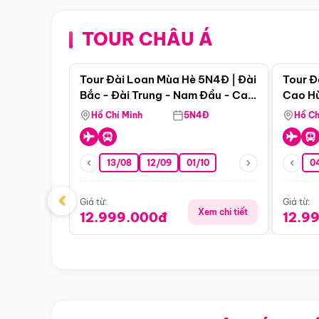
TOUR CHÂU Á
Điểm nổi bật
Tour Đài Loan Mùa Hè 5N4Đ | Đài
Tour Đ
Bắc - Đài Trung - Nam Đầu - Cao
Cao Hù
Hùng ( Bay Vn)
(Bay V
Hồ Chí Minh
5N4Đ
Hồ Ch
13/08
12/09
01/10
0
‹
Giá từ:
Giá từ:
Xem chi tiết
12.999.000đ
12.9