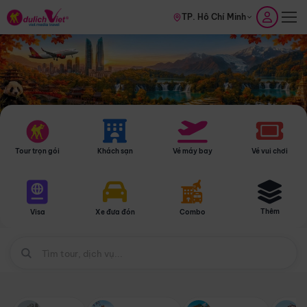
TP. Hồ Chí Minh
Tour trọn gói
Khách sạn
Vé máy bay
Vé vui chơi
Thêm
Visa
Xe đưa đón
Combo