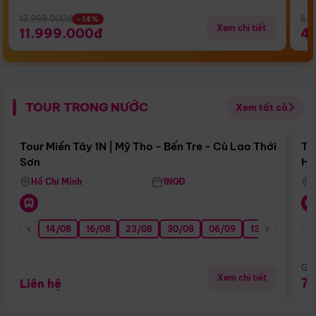
13.999.000đ
5.5
-14%
Xem chi tiết
11.999.000đ
4
TOUR TRONG NƯỚC
Xem tất cả
Điểm nổi bật
Tour Miền Tây 1N | Mỹ Tho - Bến Tre - Cù Lao Thới
To
Sơn
Hu
Hồ Chí Minh
1N0Đ
14/08
16/08
23/08
30/08
06/09
13/09
20/0
Giá
Xem chi tiết
7
Liên hệ