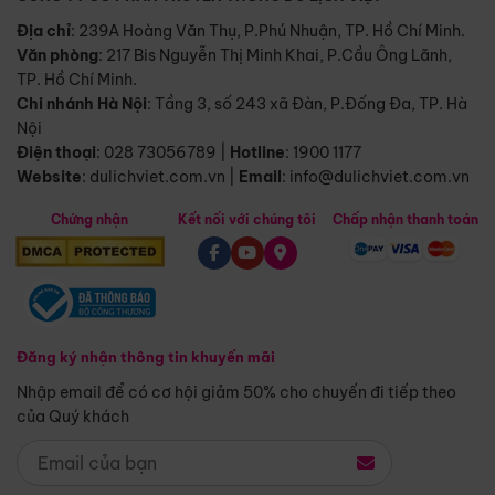
Địa chỉ
: 239A Hoàng Văn Thụ, P.Phú Nhuận, TP. Hồ Chí Minh.
Văn phòng
:
217 Bis Nguyễn Thị Minh Khai, P.Cầu Ông Lãnh,
TP. Hồ Chí Minh.
Chi nhánh Hà Nội
:
Tầng 3, số 243 xã Đàn, P.Đống Đa, TP. Hà
Nội
Điện thoại
:
028 73056789
|
Hotline
:
1900 1177
Website
:
dulichviet.com.vn
|
Email
:
info@dulichviet.com.vn
Chứng nhận
Kết nối với chúng tôi
Chấp nhận thanh toán
Đăng ký nhận thông tin khuyến mãi
Nhập email để có cơ hội giảm 50% cho chuyến đi tiếp theo
của Quý khách