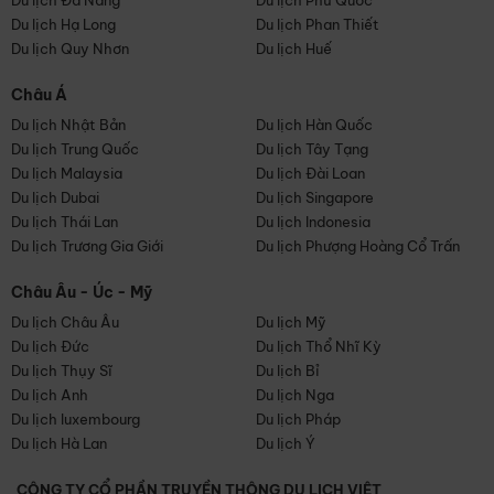
Du lịch Đà Nẵng
Du lịch Phú Quốc
Du lịch Hạ Long
Du lịch Phan Thiết
Du lịch Quy Nhơn
Du lịch Huế
Châu Á
Du lịch Nhật Bản
Du lịch Hàn Quốc
Du lịch Trung Quốc
Du lịch Tây Tạng
Du lịch Malaysia
Du lịch Đài Loan
Du lịch Dubai
Du lịch Singapore
Du lịch Thái Lan
Du lịch Indonesia
Du lịch Trương Gia Giới
Du lịch Phượng Hoàng Cổ Trấn
Châu Âu - Úc - Mỹ
Du lịch Châu Âu
Du lịch Mỹ
Du lịch Đức
Du lịch Thổ Nhĩ Kỳ
Du lịch Thụy Sĩ
Du lịch Bỉ
Du lịch Anh
Du lịch Nga
Du lịch luxembourg
Du lịch Pháp
Du lịch Hà Lan
Du lịch Ý
CÔNG TY CỔ PHẦN TRUYỀN THÔNG DU LỊCH VIỆT