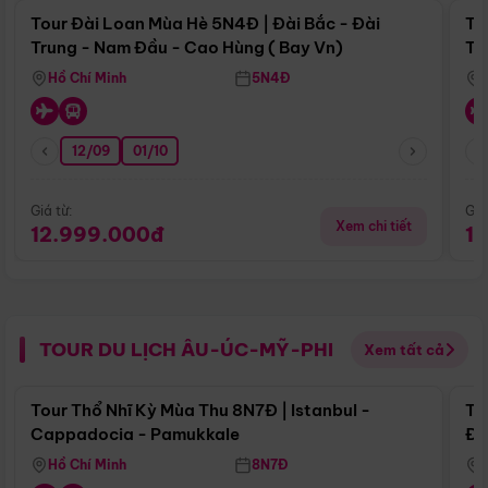
Tour Đài Loan Mùa Hè 5N4Đ | Đài Bắc - Đài
To
Trung - Nam Đầu - Cao Hùng ( Bay Vn)
Tr
Hồ Chí Minh
5N4Đ
12/09
01/10
Giá từ:
Giá
Xem chi tiết
12.999.000đ
1
TOUR DU LỊCH ÂU-ÚC-MỸ-PHI
Xem tất cả
Điểm nổi bật
Tour Thổ Nhĩ Kỳ Mùa Thu 8N7Đ | Istanbul -
To
Cappadocia - Pamukkale
Đế
Hồ Chí Minh
8N7Đ