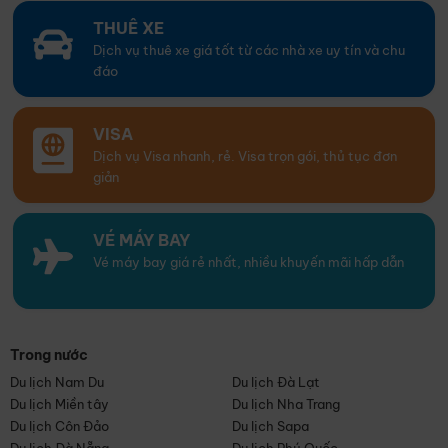
THUÊ XE
Dịch vụ thuê xe giá tốt từ các nhà xe uy tín và chu
đáo
VISA
Dịch vụ Visa nhanh, rẻ. Visa trọn gói, thủ tục đơn
giản
VÉ MÁY BAY
Vé máy bay giá rẻ nhất, nhiều khuyến mãi hấp dẫn
Trong nước
Du lịch Nam Du
Du lịch Đà Lạt
Du lịch Miền tây
Du lịch Nha Trang
Du lịch Côn Đảo
Du lịch Sapa