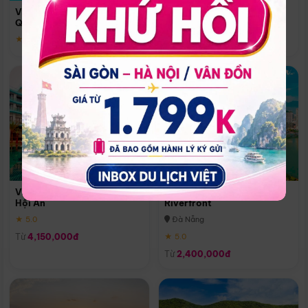
Quoc
Vinpearl Resort & Spa Phu
Phú Quốc
Quoc
★ 5.0
★ 5.0
Vinpearl Resort & Golf Nam
Melia Vinpearl Danang
Hội An
Riverfront
★ 5.0
Đà Nẵng
Từ
4,150,000đ
★ 5.0
Từ
2,400,000đ