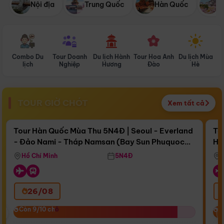
Nội địa
Trung Quốc
Hàn Quốc
N
Combo Du
Tour Doanh
Du lịch Hành
Tour Hoa Anh
Du lịch Mùa
D
lịch
Nghiệp
Hương
Đào
Hè
TOUR GIỜ CHÓT
Xem tất cả
Điểm nổi bật
Còn
16 ngày 16:47:05
Cò
Tour Hàn Quốc Mùa Thu 5N4Đ | Seoul - Everland
To
- Đảo Nami - Tháp Namsan (Bay Sun Phuquoc
Hò
Bay Sun Phuquoc Airways
Tặ
Airways)
Aq
Hồ Chí Minh
5N4Đ
26/08
‹
Còn 9/10 chỗ
Còn 9/10 chỗ
C
C