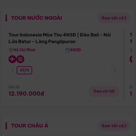
TOUR NƯỚC NGOÀI
Xem tất cả
Điểm nổi bật
Tour Indonesia Mùa Thu 4N3Đ | Đảo Bali - Núi
To
Lửa Batur - Làng Penglipuran
Tr
Hồ Chí Minh
4N3Đ
07/11
Giá từ:
Giá
Xem chi tiết
12.190.000đ
1
TOUR CHÂU Á
Xem tất cả
Điểm nổi bật