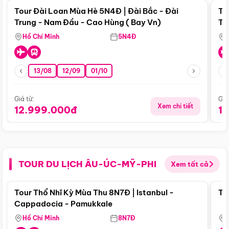
Tour Đài Loan Mùa Hè 5N4Đ | Đài Bắc - Đài
To
Trung - Nam Đầu - Cao Hùng ( Bay Vn)
Tr
Hồ Chí Minh
5N4Đ
13/08
12/09
01/10
Giá từ:
Giá
Xem chi tiết
12.999.000đ
1
TOUR DU LỊCH ÂU-ÚC-MỸ-PHI
Xem tất cả
Điểm nổi bật
Tour Thổ Nhĩ Kỳ Mùa Thu 8N7Đ | Istanbul -
To
Cappadocia - Pamukkale
Hồ Chí Minh
8N7Đ