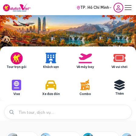
TP. Hồ Chí Minh
Tour trọn gói
Khách sạn
Vé máy bay
Vé vui chơi
Thêm
Visa
Xe đưa đón
Combo