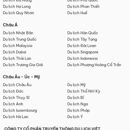
Du lịch Đà Nẵng
Du lịch Phú Quốc
Du lịch Hạ Long
Du lịch Phan Thiết
Du lịch Quy Nhơn
Du lịch Huế
Châu Á
Du lịch Nhật Bản
Du lịch Hàn Quốc
Du lịch Trung Quốc
Du lịch Tây Tạng
Du lịch Malaysia
Du lịch Đài Loan
Du lịch Dubai
Du lịch Singapore
Du lịch Thái Lan
Du lịch Indonesia
Du lịch Trương Gia Giới
Du lịch Phượng Hoàng Cổ Trấn
Châu Âu - Úc - Mỹ
Du lịch Châu Âu
Du lịch Mỹ
Du lịch Đức
Du lịch Thổ Nhĩ Kỳ
Du lịch Thụy Sĩ
Du lịch Bỉ
Du lịch Anh
Du lịch Nga
Du lịch luxembourg
Du lịch Pháp
Du lịch Hà Lan
Du lịch Ý
CÔNG TY CỔ PHẦN TRUYỀN THÔNG DU LỊCH VIỆT