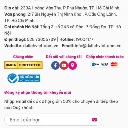
Địa chỉ
: 239A Hoàng Văn Thụ, P.Phú Nhuận, TP. Hồ Chí Minh.
Văn phòng
:
217 Bis Nguyễn Thị Minh Khai, P.Cầu Ông Lãnh,
TP. Hồ Chí Minh.
Chi nhánh Hà Nội
:
Tầng 3, số 243 xã Đàn, P.Đống Đa, TP. Hà
Nội
Điện thoại
:
028 73056789
|
Hotline
:
1900 1177
Website
:
dulichviet.com.vn
|
Email
:
info@dulichviet.com.vn
Chứng nhận
Kết nối với chúng tôi
Chấp nhận thanh toán
Đăng ký nhận thông tin khuyến mãi
Nhập email để có cơ hội giảm 50% cho chuyến đi tiếp theo
của Quý khách