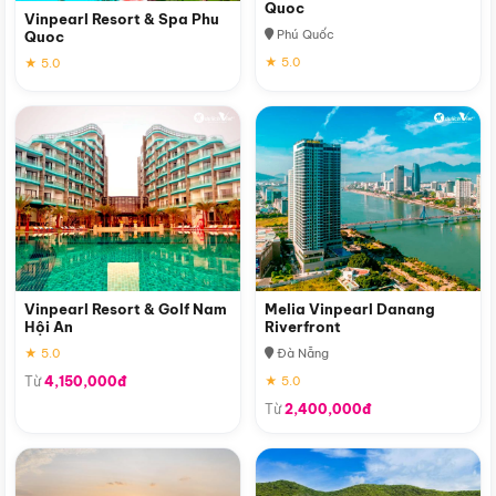
Quoc
Vinpearl Resort & Spa Phu
Phú Quốc
Quoc
★ 5.0
★ 5.0
Vinpearl Resort & Golf Nam
Melia Vinpearl Danang
Hội An
Riverfront
★ 5.0
Đà Nẵng
Từ
4,150,000đ
★ 5.0
Từ
2,400,000đ