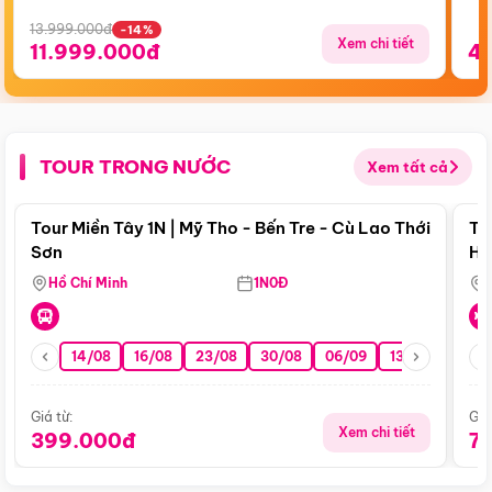
13.999.000đ
-14%
Xem chi tiết
11.999.000đ
4
TOUR TRONG NƯỚC
Xem tất cả
Điểm nổi bật
Tour Miền Tây 1N | Mỹ Tho - Bến Tre - Cù Lao Thới
To
Sơn
Hu
Hồ Chí Minh
1N0Đ
14/08
16/08
23/08
30/08
06/09
13/09
20/0
Giá từ:
Giá
Xem chi tiết
399.000đ
7