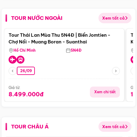
TOUR NƯỚC NGOÀI
Xem tất cả
Điểm nổi bật
Tour Thái Lan Mùa Thu 5N4Đ | Biển Jomtien -
To
Chợ Nổi - Muang Boran - Suanthai
Ku
Si
Hồ Chí Minh
5N4Đ
26/09
Giá từ:
Giá
Xem chi tiết
8.499.000đ
1
TOUR CHÂU Á
Xem tất cả
Điểm nổi bật