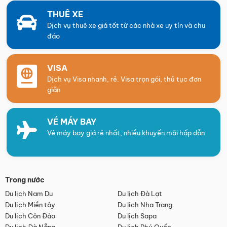
THUÊ XE
Dịch vụ thuê xe giá tốt từ các nhà xe uy tín và chu
đáo
VISA
Dịch vụ Visa nhanh, rẻ. Visa trọn gói, thủ tục đơn
giản
VÉ MÁY BAY
Vé máy bay giá rẻ nhất, nhiều khuyến mãi hấp dẫn
Trong nước
Du lịch Nam Du
Du lịch Đà Lạt
Du lịch Miền tây
Du lịch Nha Trang
Du lịch Côn Đảo
Du lịch Sapa