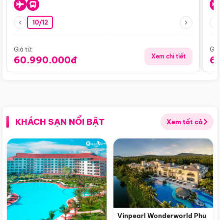
10/12
Giá từ:
Giá
Xem chi tiết
60.990.000đ
6
KHÁCH SẠN NỔI BẬT
Xem tất cả
Vinpearl Wonderworld Phu