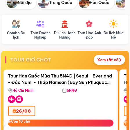
Nội địa
Trung Quốc
Hàn Quốc
N
Combo Du
Tour Doanh
Du lịch Hành
Tour Hoa Anh
Du lịch Mùa
D
lịch
Nghiệp
Hương
Đào
Hè
TOUR GIỜ CHÓT
Xem tất cả
Điểm nổi bật
Còn
19 ngày 05:48:01
Cò
Tour Hàn Quốc Mùa Thu 5N4Đ | Seoul - Everland
To
- Đảo Nami - Tháp Namsan (Bay Sun Phuquoc
Hò
Tặ
Airways)
Aq
Hồ Chí Minh
5N4Đ
26/08
‹
Còn 10 chỗ
Còn 10 chỗ
C
C