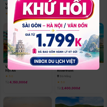
Quoc
Vinpearl Resort & Spa Phu
Phú Quốc
Quoc
★ 5.0
★ 5.0
Vinpearl Resort & Golf Nam
Melia Vinpearl Danang
Hội An
Riverfront
★ 5.0
Đà Nẵng
Từ
4,150,000đ
★ 5.0
Từ
2,400,000đ