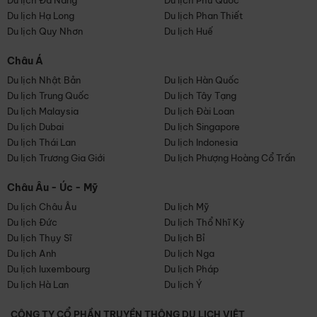
Du lịch Đà Nẵng
Du lịch Phú Quốc
Du lịch Hạ Long
Du lịch Phan Thiết
Du lịch Quy Nhơn
Du lịch Huế
Châu Á
Du lịch Nhật Bản
Du lịch Hàn Quốc
Du lịch Trung Quốc
Du lịch Tây Tạng
Du lịch Malaysia
Du lịch Đài Loan
Du lịch Dubai
Du lịch Singapore
Du lịch Thái Lan
Du lịch Indonesia
Du lịch Trương Gia Giới
Du lịch Phượng Hoàng Cổ Trấn
Châu Âu - Úc - Mỹ
Du lịch Châu Âu
Du lịch Mỹ
Du lịch Đức
Du lịch Thổ Nhĩ Kỳ
Du lịch Thụy Sĩ
Du lịch Bỉ
Du lịch Anh
Du lịch Nga
Du lịch luxembourg
Du lịch Pháp
Du lịch Hà Lan
Du lịch Ý
CÔNG TY CỔ PHẦN TRUYỀN THÔNG DU LỊCH VIỆT