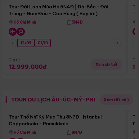
Tour Đài Loan Mùa Hè 5N4Đ | Đài Bắc - Đài
To
Trung - Nam Đầu - Cao Hùng ( Bay Vn)
Tr
Hồ Chí Minh
5N4Đ
12/09
01/10
Giá từ:
Giá
Xem chi tiết
12.999.000đ
1
TOUR DU LỊCH ÂU-ÚC-MỸ-PHI
Xem tất cả
Điểm nổi bật
Tour Thổ Nhĩ Kỳ Mùa Thu 8N7Đ | Istanbul -
To
Cappadocia - Pamukkale
Đế
Hồ Chí Minh
8N7Đ