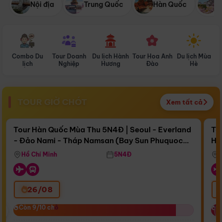
Nội địa
Trung Quốc
Hàn Quốc
N
Combo Du
Tour Doanh
Du lịch Hành
Tour Hoa Anh
Du lịch Mùa
D
lịch
Nghiệp
Hương
Đào
Hè
TOUR GIỜ CHÓT
Xem tất cả
Điểm nổi bật
Còn
16 ngày 22:19:30
Cò
Tour Hàn Quốc Mùa Thu 5N4Đ | Seoul - Everland
To
- Đảo Nami - Tháp Namsan (Bay Sun Phuquoc
Hò
Bay Sun Phuquoc Airways
Tặ
Airways)
Aq
Hồ Chí Minh
5N4Đ
26/08
‹
Còn 9/10 chỗ
Còn 9/10 chỗ
C
C