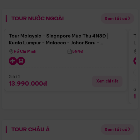
TOUR NƯỚC NGOÀI
Xem tất cả
Điểm nổi bật
Tour Malaysia - Singapore Mùa Thu 4N3Đ |
To
Kuala Lumpur - Malacca - Johor Baru -
Lử
Singapore
Hồ Chí Minh
5N4Đ
Giá từ:
Xem chi tiết
13.990.000đ
Giá
1
TOUR CHÂU Á
Xem tất cả
Điểm nổi bật