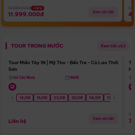
13.999.000đ
5.5
-14%
Xem chi tiết
11.999.000đ
4
TOUR TRONG NƯỚC
Xem tất cả
Điểm nổi bật
Tour Miền Tây 1N | Mỹ Tho - Bến Tre - Cù Lao Thới
To
Sơn
Hu
Hồ Chí Minh
1N0Đ
14/08
16/08
23/08
30/08
06/09
13/09
20/0
Giá
Xem chi tiết
7
Liên hệ