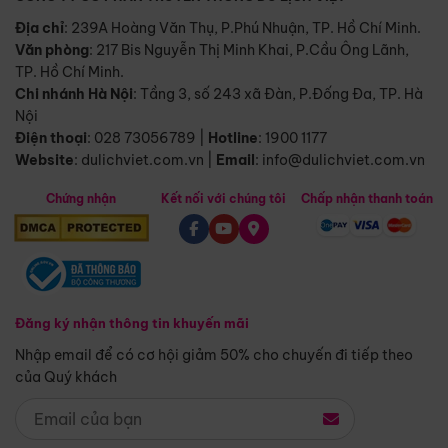
Địa chỉ
: 239A Hoàng Văn Thụ, P.Phú Nhuận, TP. Hồ Chí Minh.
Văn phòng
:
217 Bis Nguyễn Thị Minh Khai, P.Cầu Ông Lãnh,
TP. Hồ Chí Minh.
Chi nhánh Hà Nội
:
Tầng 3, số 243 xã Đàn, P.Đống Đa, TP. Hà
Nội
Điện thoại
:
028 73056789
|
Hotline
:
1900 1177
Website
:
dulichviet.com.vn
|
Email
:
info@dulichviet.com.vn
Chứng nhận
Kết nối với chúng tôi
Chấp nhận thanh toán
Đăng ký nhận thông tin khuyến mãi
Nhập email để có cơ hội giảm 50% cho chuyến đi tiếp theo
của Quý khách