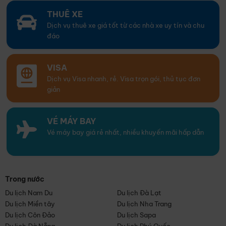
THUÊ XE
Dịch vụ thuê xe giá tốt từ các nhà xe uy tín và chu
đáo
VISA
Dịch vụ Visa nhanh, rẻ. Visa trọn gói, thủ tục đơn
giản
VÉ MÁY BAY
Vé máy bay giá rẻ nhất, nhiều khuyến mãi hấp dẫn
Trong nước
Du lịch Nam Du
Du lịch Đà Lạt
Du lịch Miền tây
Du lịch Nha Trang
Du lịch Côn Đảo
Du lịch Sapa