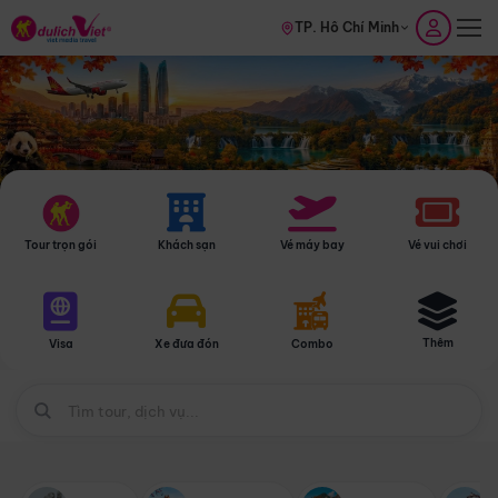
TP. Hồ Chí Minh
Tour trọn gói
Khách sạn
Vé máy bay
Vé vui chơi
Thêm
Visa
Xe đưa đón
Combo