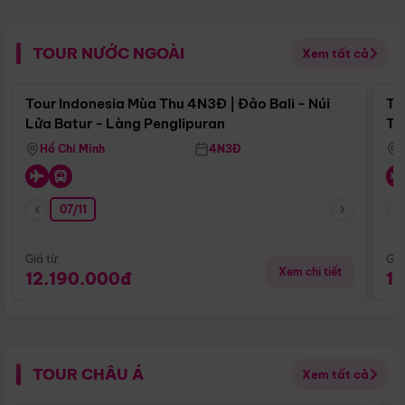
TOUR NƯỚC NGOÀI
Xem tất cả
Điểm nổi bật
Tour Indonesia Mùa Thu 4N3Đ | Đảo Bali - Núi
To
Lửa Batur - Làng Penglipuran
Tr
Hồ Chí Minh
4N3Đ
07/11
Giá từ:
Giá
Xem chi tiết
12.190.000đ
1
TOUR CHÂU Á
Xem tất cả
Điểm nổi bật