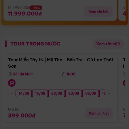
13.999.000đ
5.5
-14%
Xem chi tiết
11.999.000đ
4
TOUR TRONG NƯỚC
Xem tất cả
Điểm nổi bật
Tour Miền Tây 1N | Mỹ Tho - Bến Tre - Cù Lao Thới
To
Sơn
Hu
Hồ Chí Minh
1N0Đ
14/08
16/08
23/08
30/08
06/09
13/09
20/0
Giá từ:
Giá
Xem chi tiết
399.000đ
7