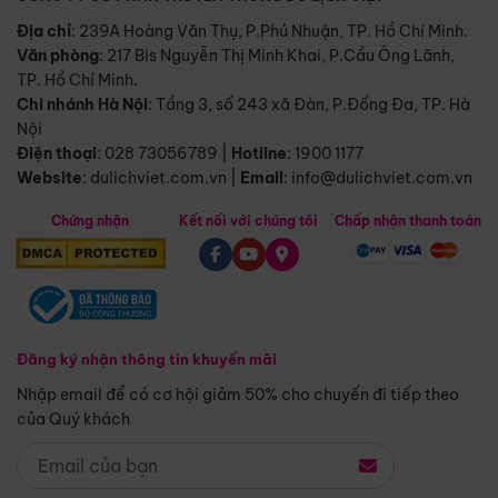
Địa chỉ
: 239A Hoàng Văn Thụ, P.Phú Nhuận, TP. Hồ Chí Minh.
Văn phòng
:
217 Bis Nguyễn Thị Minh Khai, P.Cầu Ông Lãnh,
TP. Hồ Chí Minh.
Chi nhánh Hà Nội
:
Tầng 3, số 243 xã Đàn, P.Đống Đa, TP. Hà
Nội
Điện thoại
:
028 73056789
|
Hotline
:
1900 1177
Website
:
dulichviet.com.vn
|
Email
:
info@dulichviet.com.vn
Chứng nhận
Kết nối với chúng tôi
Chấp nhận thanh toán
Đăng ký nhận thông tin khuyến mãi
Nhập email để có cơ hội giảm 50% cho chuyến đi tiếp theo
của Quý khách