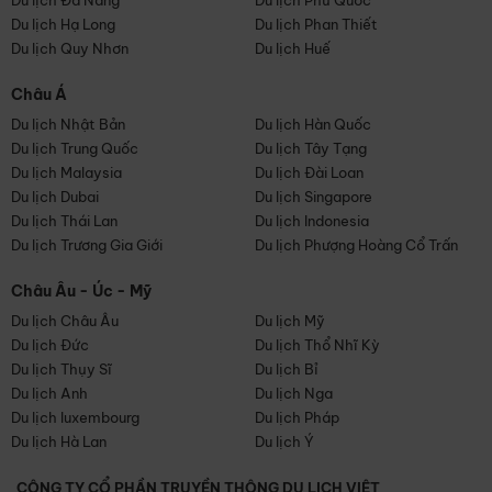
Du lịch Đà Nẵng
Du lịch Phú Quốc
Du lịch Hạ Long
Du lịch Phan Thiết
Du lịch Quy Nhơn
Du lịch Huế
Châu Á
Du lịch Nhật Bản
Du lịch Hàn Quốc
Du lịch Trung Quốc
Du lịch Tây Tạng
Du lịch Malaysia
Du lịch Đài Loan
Du lịch Dubai
Du lịch Singapore
Du lịch Thái Lan
Du lịch Indonesia
Du lịch Trương Gia Giới
Du lịch Phượng Hoàng Cổ Trấn
Châu Âu - Úc - Mỹ
Du lịch Châu Âu
Du lịch Mỹ
Du lịch Đức
Du lịch Thổ Nhĩ Kỳ
Du lịch Thụy Sĩ
Du lịch Bỉ
Du lịch Anh
Du lịch Nga
Du lịch luxembourg
Du lịch Pháp
Du lịch Hà Lan
Du lịch Ý
CÔNG TY CỔ PHẦN TRUYỀN THÔNG DU LỊCH VIỆT