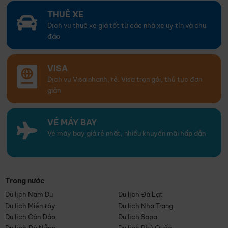
THUÊ XE
Dịch vụ thuê xe giá tốt từ các nhà xe uy tín và chu
đáo
VISA
Dịch vụ Visa nhanh, rẻ. Visa trọn gói, thủ tục đơn
giản
VÉ MÁY BAY
Vé máy bay giá rẻ nhất, nhiều khuyến mãi hấp dẫn
Trong nước
Du lịch Nam Du
Du lịch Đà Lạt
Du lịch Miền tây
Du lịch Nha Trang
Du lịch Côn Đảo
Du lịch Sapa