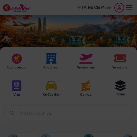
TP. Hồ Chí Minh
Tour trọn gói
Khách sạn
Vé máy bay
Vé vui chơi
Thêm
Visa
Xe đưa đón
Combo