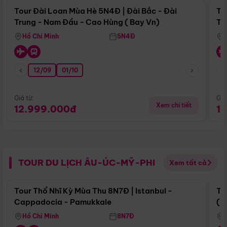
Tour Đài Loan Mùa Hè 5N4Đ | Đài Bắc - Đài
To
Trung - Nam Đầu - Cao Hùng ( Bay Vn)
Tr
Hồ Chí Minh
5N4Đ
12/09
01/10
Giá từ:
Giá
Xem chi tiết
12.999.000đ
1
TOUR DU LỊCH ÂU-ÚC-MỸ-PHI
Xem tất cả
Điểm nổi bật
Tour Thổ Nhĩ Kỳ Mùa Thu 8N7Đ | Istanbul -
To
Cappadocia - Pamukkale
(B
Hồ Chí Minh
8N7Đ