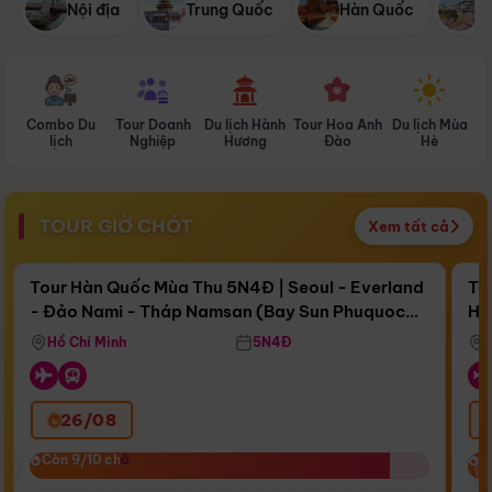
Nội địa
Trung Quốc
Hàn Quốc
N
Combo Du
Tour Doanh
Du lịch Hành
Tour Hoa Anh
Du lịch Mùa
D
lịch
Nghiệp
Hương
Đào
Hè
TOUR GIỜ CHÓT
Xem tất cả
Điểm nổi bật
Còn
15 ngày 14:35:22
Cò
Tour Hàn Quốc Mùa Thu 5N4Đ | Seoul - Everland
To
- Đảo Nami - Tháp Namsan (Bay Sun Phuquoc
Hò
Bay Sun Phuquoc Airways
Tặ
Airways)
Aq
Hồ Chí Minh
5N4Đ
26/08
‹
Còn 9/10 chỗ
Còn 9/10 chỗ
C
C