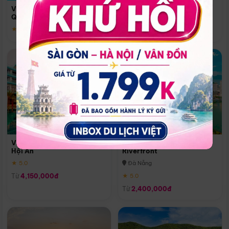
Quoc
Vinpearl Resort & Spa Phu
Phú Quốc
Quoc
★ 5.0
★ 5.0
Vinpearl Resort & Golf Nam
Melia Vinpearl Danang
Hội An
Riverfront
★ 5.0
Đà Nẵng
Từ
4,150,000đ
★ 5.0
Từ
2,400,000đ