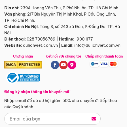
Địa chỉ
: 239A Hoàng Văn Thụ, P.Phú Nhuận, TP. Hồ Chí Minh.
Văn phòng
:
217 Bis Nguyễn Thị Minh Khai, P.Cầu Ông Lãnh,
TP. Hồ Chí Minh.
Chi nhánh Hà Nội
:
Tầng 3, số 243 xã Đàn, P.Đống Đa, TP. Hà
Nội
Điện thoại
:
028 73056789
|
Hotline
:
1900 1177
Website
:
dulichviet.com.vn
|
Email
:
info@dulichviet.com.vn
Chứng nhận
Kết nối với chúng tôi
Chấp nhận thanh toán
Đăng ký nhận thông tin khuyến mãi
Nhập email để có cơ hội giảm 50% cho chuyến đi tiếp theo
của Quý khách