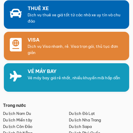
THUÊ XE
Dịch vụ thuê xe giá tốt từ các nhà xe uy tín và chu
đáo
VISA
Dịch vụ Visa nhanh, rẻ. Visa trọn gói, thủ tục đơn
giản
VÉ MÁY BAY
Vé máy bay giá rẻ nhất, nhiều khuyến mãi hấp dẫn
Trong nước
Du lịch Nam Du
Du lịch Đà Lạt
Du lịch Miền tây
Du lịch Nha Trang
Du lịch Côn Đảo
Du lịch Sapa