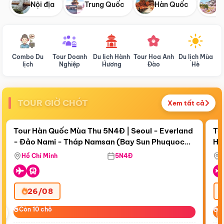
Nội địa
Trung Quốc
Hàn Quốc
N
Combo Du
Tour Doanh
Du lịch Hành
Tour Hoa Anh
Du lịch Mùa
D
lịch
Nghiệp
Hương
Đào
Hè
TOUR GIỜ CHÓT
Xem tất cả
Điểm nổi bật
Còn
18 ngày 18:36:29
Cò
Tour Hàn Quốc Mùa Thu 5N4Đ | Seoul - Everland
To
- Đảo Nami - Tháp Namsan (Bay Sun Phuquoc
Hò
Bay Sun Phuquoc Airways
Tặ
Airways)
Aq
Hồ Chí Minh
5N4Đ
26/08
‹
Còn 10 chỗ
Còn 10 chỗ
C
C