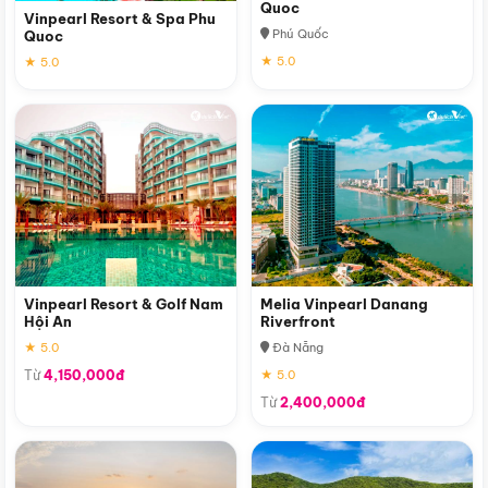
Quoc
Vinpearl Resort & Spa Phu
Phú Quốc
Quoc
★ 5.0
★ 5.0
Vinpearl Resort & Golf Nam
Melia Vinpearl Danang
Hội An
Riverfront
★ 5.0
Đà Nẵng
Từ
4,150,000đ
★ 5.0
Từ
2,400,000đ