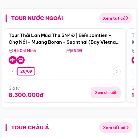
TOUR NƯỚC NGOÀI
Xem tất cả
Điểm nổi bật
Tour Thái Lan Mùa Thu 5N4Đ | Biển Jomtien -
To
Chợ Nổi - Muang Boran - Suanthai (Bay Vietnam
Ku
Airlines)
Si
Hồ Chí Minh
5N4Đ
26/09
Giá từ:
Giá
Xem chi tiết
8.300.000đ
1
TOUR CHÂU Á
Xem tất cả
Điểm nổi bật