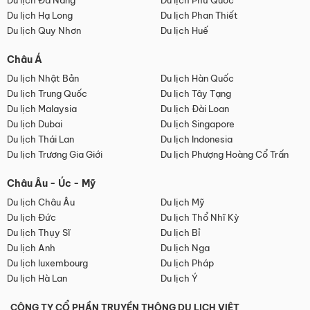
Du lịch Đà Nẵng
Du lịch Phú Quốc
Du lịch Hạ Long
Du lịch Phan Thiết
Du lịch Quy Nhơn
Du lịch Huế
Châu Á
Du lịch Nhật Bản
Du lịch Hàn Quốc
Du lịch Trung Quốc
Du lịch Tây Tạng
Du lịch Malaysia
Du lịch Đài Loan
Du lịch Dubai
Du lịch Singapore
Du lịch Thái Lan
Du lịch Indonesia
Du lịch Trương Gia Giới
Du lịch Phượng Hoàng Cổ Trấn
Châu Âu - Úc - Mỹ
Du lịch Châu Âu
Du lịch Mỹ
Du lịch Đức
Du lịch Thổ Nhĩ Kỳ
Du lịch Thụy Sĩ
Du lịch Bỉ
Du lịch Anh
Du lịch Nga
Du lịch luxembourg
Du lịch Pháp
Du lịch Hà Lan
Du lịch Ý
CÔNG TY CỔ PHẦN TRUYỀN THÔNG DU LỊCH VIỆT