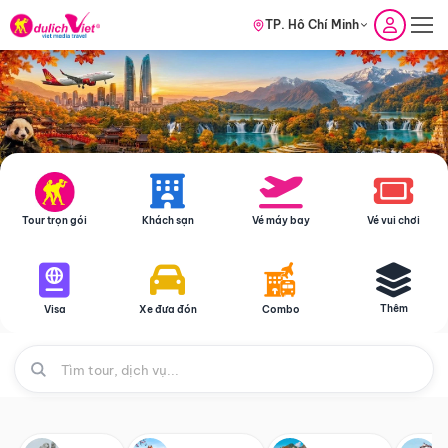
TP. Hồ Chí Minh
Tour trọn gói
Khách sạn
Vé máy bay
Vé vui chơi
Thêm
Visa
Xe đưa đón
Combo