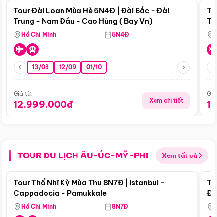
Tour Đài Loan Mùa Hè 5N4Đ | Đài Bắc - Đài
To
Trung - Nam Đầu - Cao Hùng ( Bay Vn)
Tr
Hồ Chí Minh
5N4Đ
13/08
12/09
01/10
Giá từ:
Giá
Xem chi tiết
12.999.000đ
1
TOUR DU LỊCH ÂU-ÚC-MỸ-PHI
Xem tất cả
Điểm nổi bật
Tour Thổ Nhĩ Kỳ Mùa Thu 8N7Đ | Istanbul -
To
Cappadocia - Pamukkale
Đế
Hồ Chí Minh
8N7Đ