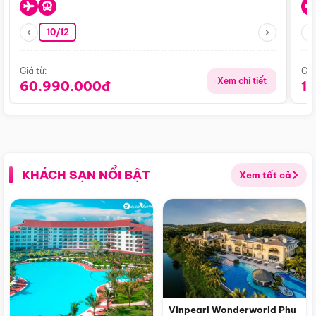
10/12
Giá từ:
Giá
Xem chi tiết
60.990.000đ
1
KHÁCH SẠN NỔI BẬT
Xem tất cả
Vinpearl Wonderworld Phu