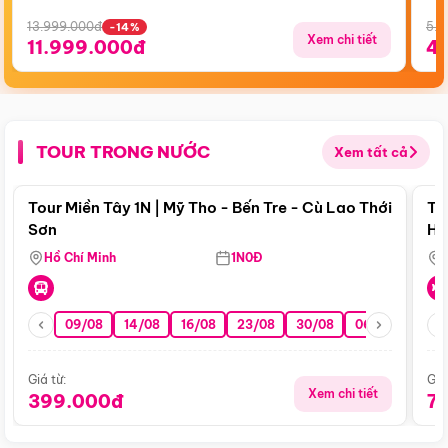
13.999.000đ
5.5
-14%
Xem chi tiết
11.999.000đ
4
TOUR TRONG NƯỚC
Xem tất cả
Điểm nổi bật
Tour Miền Tây 1N | Mỹ Tho - Bến Tre - Cù Lao Thới
To
Sơn
Hu
Hồ Chí Minh
1N0Đ
09/08
14/08
16/08
23/08
30/08
06/09
13/0
Giá từ:
Giá
Xem chi tiết
399.000đ
7