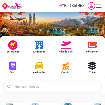
TP. Hồ Chí Minh
Tour trọn gói
Khách sạn
Vé máy bay
Vé vui chơi
Thêm
Visa
Xe đưa đón
Combo