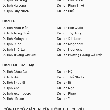
Du lịch Đà Nẵng
Du lịch Phú Quốc
Du lịch Hạ Long
Du lịch Phan Thiết
Du lịch Quy Nhơn
Du lịch Huế
Châu Á
Du lịch Nhật Bản
Du lịch Hàn Quốc
Du lịch Trung Quốc
Du lịch Tây Tạng
Du lịch Malaysia
Du lịch Đài Loan
Du lịch Dubai
Du lịch Singapore
Du lịch Thái Lan
Du lịch Indonesia
Du lịch Trương Gia Giới
Du lịch Phượng Hoàng Cổ Trấn
Châu Âu - Úc - Mỹ
Du lịch Châu Âu
Du lịch Mỹ
Du lịch Đức
Du lịch Thổ Nhĩ Kỳ
Du lịch Thụy Sĩ
Du lịch Bỉ
Du lịch Anh
Du lịch Nga
Du lịch luxembourg
Du lịch Pháp
Du lịch Hà Lan
Du lịch Ý
CÔNG TY CỔ PHẦN TRUYỀN THÔNG DU LỊCH VIỆT