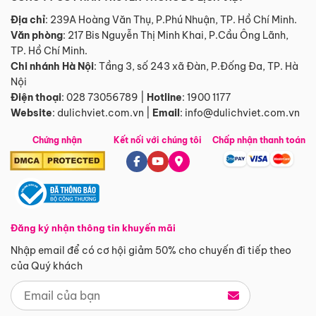
Địa chỉ
: 239A Hoàng Văn Thụ, P.Phú Nhuận, TP. Hồ Chí Minh.
Văn phòng
:
217 Bis Nguyễn Thị Minh Khai, P.Cầu Ông Lãnh,
TP. Hồ Chí Minh.
Chi nhánh Hà Nội
:
Tầng 3, số 243 xã Đàn, P.Đống Đa, TP. Hà
Nội
Điện thoại
:
028 73056789
|
Hotline
:
1900 1177
Website
:
dulichviet.com.vn
|
Email
:
info@dulichviet.com.vn
Chứng nhận
Kết nối với chúng tôi
Chấp nhận thanh toán
Đăng ký nhận thông tin khuyến mãi
Nhập email để có cơ hội giảm 50% cho chuyến đi tiếp theo
của Quý khách