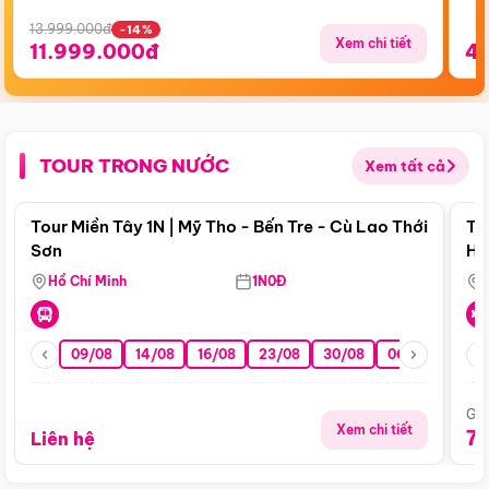
13.999.000đ
-14%
Xem chi tiết
11.999.000đ
4
TOUR TRONG NƯỚC
Xem tất cả
Điểm nổi bật
Tour Miền Tây 1N | Mỹ Tho - Bến Tre - Cù Lao Thới
To
Sơn
Hu
Hồ Chí Minh
1N0Đ
09/08
14/08
16/08
23/08
30/08
06/09
13/0
Giá
Xem chi tiết
7
Liên hệ