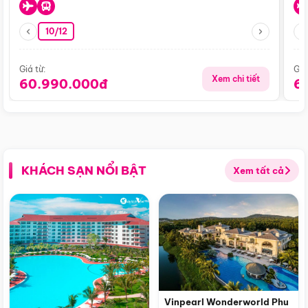
10/12
Giá từ:
Giá
Xem chi tiết
60.990.000đ
6
KHÁCH SẠN NỔI BẬT
Xem tất cả
Vinpearl Wonderworld Phu