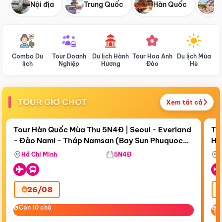
Nội địa
Trung Quốc
Hàn Quốc
N
Combo Du
Tour Doanh
Du lịch Hành
Tour Hoa Anh
Du lịch Mùa
D
lịch
Nghiệp
Hương
Đào
Hè
TOUR GIỜ CHÓT
Xem tất cả
Điểm nổi bật
Còn
19 ngày 15:29:19
Cò
Tour Hàn Quốc Mùa Thu 5N4Đ | Seoul - Everland
To
- Đảo Nami - Tháp Namsan (Bay Sun Phuquoc
Hò
Tặ
Airways)
Aq
Hồ Chí Minh
5N4Đ
26/08
‹
Còn 10 chỗ
Còn 10 chỗ
C
C