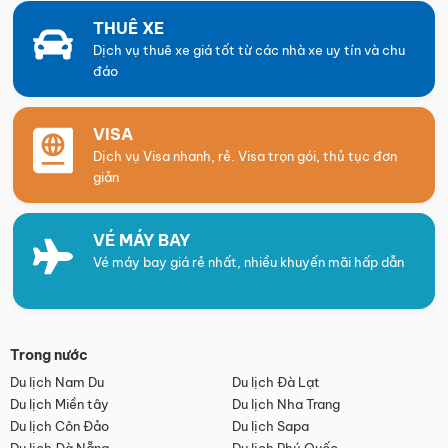
THUÊ XE
Dịch vụ thuê xe giá tốt từ các nhà xe uy tín và chu
đáo
VISA
Dịch vụ Visa nhanh, rẻ. Visa trọn gói, thủ tục đơn
giản
VÉ MÁY BAY
Vé máy bay giá rẻ nhất, nhiều khuyến mãi hấp dẫn
Trong nước
Du lịch Nam Du
Du lịch Đà Lạt
Du lịch Miền tây
Du lịch Nha Trang
Du lịch Côn Đảo
Du lịch Sapa