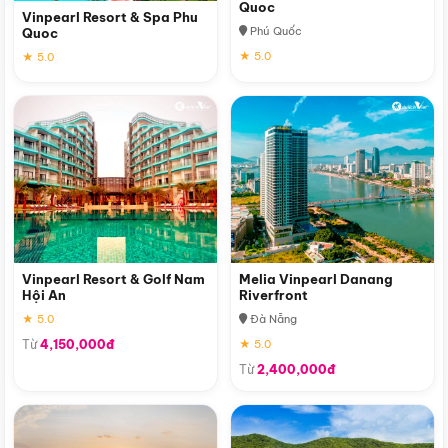
Quoc
Vinpearl Resort & Spa Phu
Phú Quốc
Quoc
★ 5.0
★ 5.0
Vinpearl Resort & Golf Nam
Melia Vinpearl Danang
Hội An
Riverfront
★ 5.0
Đà Nẵng
Từ
4,150,000đ
★ 5.0
Từ
2,400,000đ