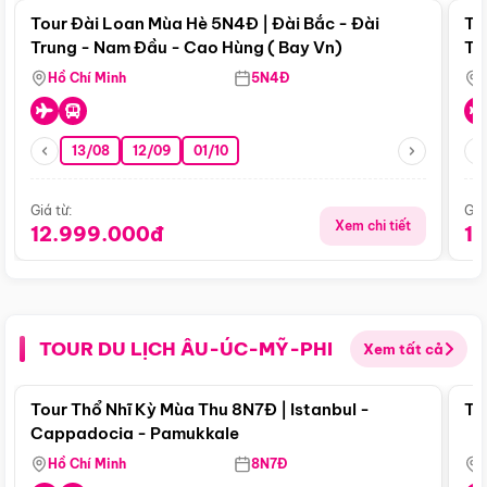
Tour Đài Loan Mùa Hè 5N4Đ | Đài Bắc - Đài
To
Trung - Nam Đầu - Cao Hùng ( Bay Vn)
Tr
Hồ Chí Minh
5N4Đ
13/08
12/09
01/10
Giá từ:
Giá
Xem chi tiết
12.999.000đ
1
TOUR DU LỊCH ÂU-ÚC-MỸ-PHI
Xem tất cả
Điểm nổi bật
Tour Thổ Nhĩ Kỳ Mùa Thu 8N7Đ | Istanbul -
To
Cappadocia - Pamukkale
Hồ Chí Minh
8N7Đ