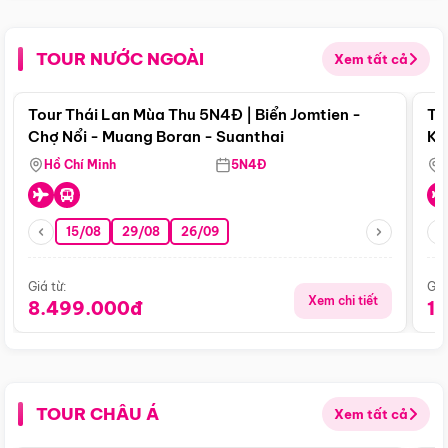
TOUR NƯỚC NGOÀI
Xem tất cả
Điểm nổi bật
Tour Thái Lan Mùa Thu 5N4Đ | Biển Jomtien -
To
Chợ Nổi - Muang Boran - Suanthai
Ku
Si
Hồ Chí Minh
5N4Đ
15/08
29/08
26/09
Giá từ:
Giá
Xem chi tiết
8.499.000đ
1
TOUR CHÂU Á
Xem tất cả
Điểm nổi bật