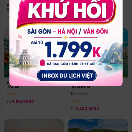
Quoc
Vinpearl Resort & Spa Phu
Phú Quốc
Quoc
★ 5.0
★ 5.0
Vinpearl Resort & Golf Nam
Melia Vinpearl Danang
Hội An
Riverfront
★ 5.0
Đà Nẵng
Từ
4,150,000đ
★ 5.0
Từ
2,400,000đ