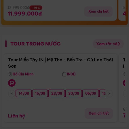
13.999.000đ
5.5
-14%
Xem chi tiết
11.999.000đ
4
TOUR TRONG NƯỚC
Xem tất cả
Điểm nổi bật
Tour Miền Tây 1N | Mỹ Tho - Bến Tre - Cù Lao Thới
To
Sơn
Hu
Hồ Chí Minh
1N0Đ
14/08
16/08
23/08
30/08
06/09
13/09
20/0
Giá
Xem chi tiết
7
Liên hệ