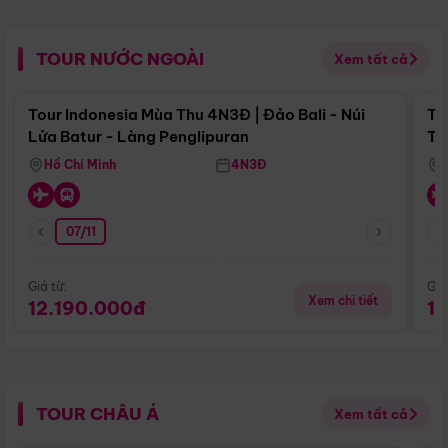
TOUR NƯỚC NGOÀI
Xem tất cả
Điểm nổi bật
Tour Indonesia Mùa Thu 4N3Đ | Đảo Bali - Núi
To
Lửa Batur - Làng Penglipuran
Tr
Hồ Chí Minh
4N3Đ
07/11
Giá từ:
Giá
Xem chi tiết
12.190.000đ
1
TOUR CHÂU Á
Xem tất cả
Điểm nổi bật