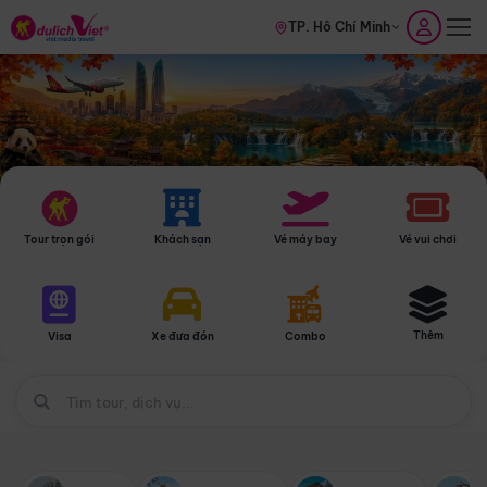
TP. Hồ Chí Minh
Tour trọn gói
Khách sạn
Vé máy bay
Vé vui chơi
Thêm
Visa
Xe đưa đón
Combo