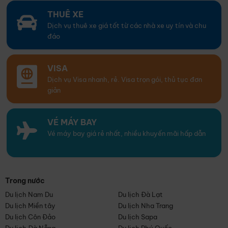
THUÊ XE
Dịch vụ thuê xe giá tốt từ các nhà xe uy tín và chu
đáo
VISA
Dịch vụ Visa nhanh, rẻ. Visa trọn gói, thủ tục đơn
giản
VÉ MÁY BAY
Vé máy bay giá rẻ nhất, nhiều khuyến mãi hấp dẫn
Trong nước
Du lịch Nam Du
Du lịch Đà Lạt
Du lịch Miền tây
Du lịch Nha Trang
Du lịch Côn Đảo
Du lịch Sapa