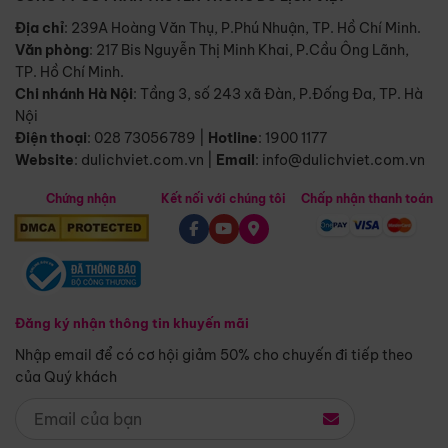
Địa chỉ
: 239A Hoàng Văn Thụ, P.Phú Nhuận, TP. Hồ Chí Minh.
Văn phòng
:
217 Bis Nguyễn Thị Minh Khai, P.Cầu Ông Lãnh,
TP. Hồ Chí Minh.
Chi nhánh Hà Nội
:
Tầng 3, số 243 xã Đàn, P.Đống Đa, TP. Hà
Nội
Điện thoại
:
028 73056789
|
Hotline
:
1900 1177
Website
:
dulichviet.com.vn
|
Email
:
info@dulichviet.com.vn
Chứng nhận
Kết nối với chúng tôi
Chấp nhận thanh toán
Đăng ký nhận thông tin khuyến mãi
Nhập email để có cơ hội giảm 50% cho chuyến đi tiếp theo
của Quý khách