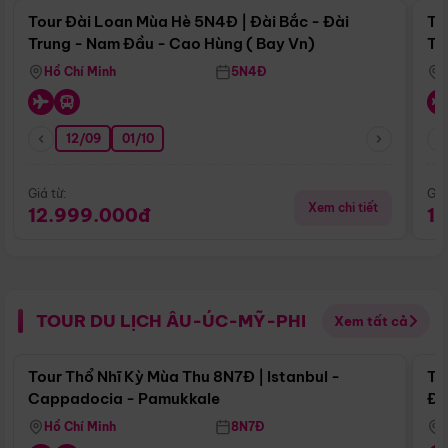
Tour Đài Loan Mùa Hè 5N4Đ | Đài Bắc - Đài
To
Trung - Nam Đầu - Cao Hùng ( Bay Vn)
Tr
Hồ Chí Minh
5N4Đ
12/09
01/10
Giá từ:
Giá
Xem chi tiết
12.999.000đ
1
TOUR DU LỊCH ÂU-ÚC-MỸ-PHI
Xem tất cả
Điểm nổi bật
Tour Thổ Nhĩ Kỳ Mùa Thu 8N7Đ | Istanbul -
To
Cappadocia - Pamukkale
Đế
Hồ Chí Minh
8N7Đ