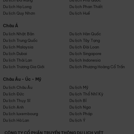
Du lịch Đà Nẵng
Du lịch Phú Quốc
Du lịch Hạ Long
Du lịch Phan Thiết
Du lịch Quy Nhơn
Du lịch Huế
Châu Á
Du lịch Nhật Bản
Du lịch Hàn Quốc
Du lịch Trung Quốc
Du lịch Tây Tạng
Du lịch Malaysia
Du lịch Đài Loan
Du lịch Dubai
Du lịch Singapore
Du lịch Thái Lan
Du lịch Indonesia
Du lịch Trương Gia Giới
Du lịch Phượng Hoàng Cổ Trấn
Châu Âu - Úc - Mỹ
Du lịch Châu Âu
Du lịch Mỹ
Du lịch Đức
Du lịch Thổ Nhĩ Kỳ
Du lịch Thụy Sĩ
Du lịch Bỉ
Du lịch Anh
Du lịch Nga
Du lịch luxembourg
Du lịch Pháp
Du lịch Hà Lan
Du lịch Ý
CÔNG TY CỔ PHẦN TRUYỀN THÔNG DU LỊCH VIỆT