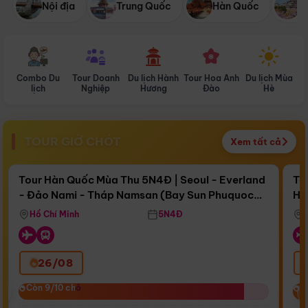
Nội địa
Trung Quốc
Hàn Quốc
N
Combo Du
Tour Doanh
Du lịch Hành
Tour Hoa Anh
Du lịch Mùa
D
lịch
Nghiệp
Hương
Đào
Hè
TOUR GIỜ CHÓT
Xem tất cả
Điểm nổi bật
Còn
16 ngày 10:23:51
Cò
Tour Hàn Quốc Mùa Thu 5N4Đ | Seoul - Everland
To
- Đảo Nami - Tháp Namsan (Bay Sun Phuquoc
Hò
Bay Sun Phuquoc Airways
Tặ
Airways)
Aq
Hồ Chí Minh
5N4Đ
26/08
‹
Còn 9/10 chỗ
Còn 9/10 chỗ
C
C