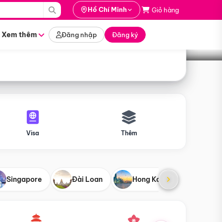
i hành
Hồ Chí Minh
Giỏ hàng
Tìm tour
tháng nào
Xem thêm
Đăng nhập
Đăng ký
Visa
Thêm
Singapore
Đài Loan
Hong Kong
Mỹ