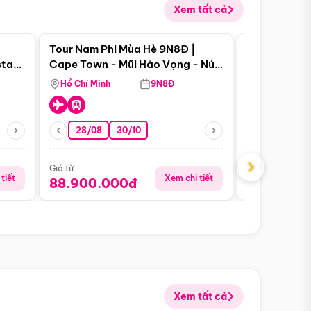
Xem tất cả
 bật
Điểm nổi bật
Tour Nam Phi Mùa Hè 9N8Đ |
Tour Mỹ Mùa
star
Cape Town - Mũi Hảo Vọng - Núi
Hoa Kỳ - Me
Bàn - Johannesburg - Pretoria -
Hồ Chí Minh
9N8Đ
Hồ Chí Minh
Safari - Lodge
28/08
30/10
29/08
›
Giá từ:
Giá từ:
tiết
Xem chi tiết
88.900.000đ
59.900.
Xem tất cả