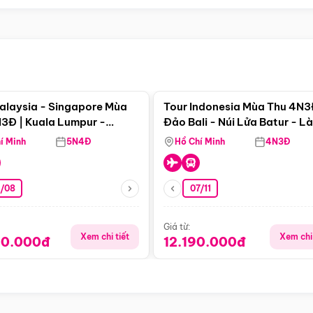
Điểm nổi bật
Điểm nổi
alaysia - Singapore Mùa
Tour Indonesia Mùa Thu 4N3
3Đ | Kuala Lumpur -
Đảo Bali - Núi Lửa Batur - L
a - Johor Baru -
Penglipuran
í Minh
5N4Đ
Hồ Chí Minh
4N3Đ
pore
3/08
07/11
Giá từ:
Xem chi tiết
Xem chi 
90.000đ
12.190.000đ