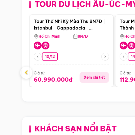
TOUR DU LỊCH ÂU-ÚC-M
Điểm nổi bật
Tour Thổ Nhĩ Kỳ Mùa Thu 8N7Đ |
Tour M
Istanbul - Cappadocia -
Thành 
Pamukkale
Thiên 
Hồ Chí Minh
8N7Đ
Hồ Ch
10/12
1
‹
Giá từ:
Giá từ:
Xem chi tiết
60.990.000đ
112.
KHÁCH SẠN NỔI BẬT