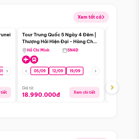
Xem tất cả
 bật
Điểm nổi bật
runei
Tour Trung Quốc 5 Ngày 4 Đêm |
Tour Trung 
Tour Hè
Thượng Hải Hiện Đại - Hàng Châu
Ân Thi - Trư
Nên Thơ - Ô Trấn Cổ Kính
Hồ Chí Minh
5N4Đ
Hồ Chí Minh
01/10
15/10
29/10
05/09
12/09
19/09
16/08
›
Giá từ:
Giá từ:
tiết
Xem chi tiết
18.990.000đ
16.990.0