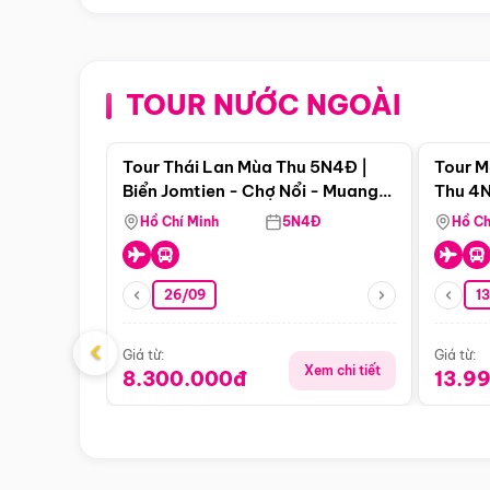
TOUR NƯỚC NGOÀI
Điểm nổi bật
Tour Thái Lan Mùa Thu 5N4Đ |
Tour M
Biển Jomtien - Chợ Nổi - Muang
Thu 4N
Boran - Suanthai (Bay Vietnam
Malacc
Hồ Chí Minh
5N4Đ
Hồ Ch
Airlines)
Singa
26/09
1
‹
Giá từ:
Giá từ:
Xem chi tiết
8.300.000đ
13.9