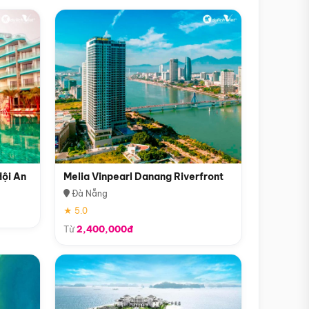
Hội An
Melia Vinpearl Danang Riverfront
Đà Nẵng
★ 5.0
Từ
2,400,000đ