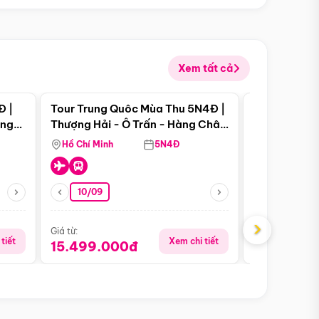
Xem tất cả
 bật
Điểm nổi bật
Đ |
Tour Trung Quôc Mùa Thu 5N4Đ |
Tour Trung
àng
Thượng Hải - Ô Trấn - Hàng Châu
| Thành Đô 
(Tour Không Shopping)
Viên Gấu Tr
Hồ Chí Minh
5N4Đ
Hồ Chí Minh
10/09
21/08
›
Giá từ:
Giá từ:
tiết
Xem chi tiết
15.499.000đ
16.999.0