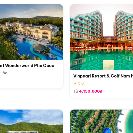
arl Wonderworld Phu Quoc
Quốc
Vinpearl Resort & Golf Nam 
★ 5.0
Từ
4,150,000đ