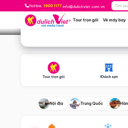
Bạn muốn đi đâu?
*
Hotline:
1900 1177
info@dulichviet.com.vn
Tour trọn gói
Vé máy bay
Tour trọn gói
Khách sạn
Nội địa
Trung Quốc
Hàn