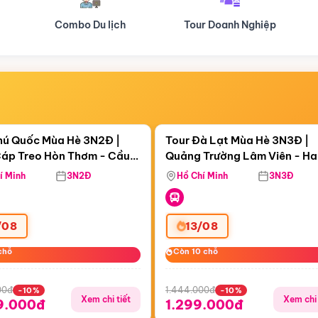
Tour Doanh Nghiệp
Du lịch Hành Hương
Điểm nổi bật
Điểm nổi
ngày 16:38:19
Còn
05 ngày 16:38:19
hú Quốc Mùa Hè 3N2Đ |
Tour Đà Lạt Mùa Hè 3N3Đ |
áp Treo Hòn Thơm - Cầu
Quảng Trường Lâm Viên - H
áp Treo Hòn Thơm
Công Viên Nước Aquatopia
Hill - Puppy Farm
í Minh
3N2Đ
Hồ Chí Minh
3N3Đ
/08
13/08
chỗ
chỗ
Còn 10 chỗ
Còn 10 chỗ
00đ
1.444.000đ
-10%
-10%
Xem chi tiết
Xem chi 
9.000đ
1.299.000đ