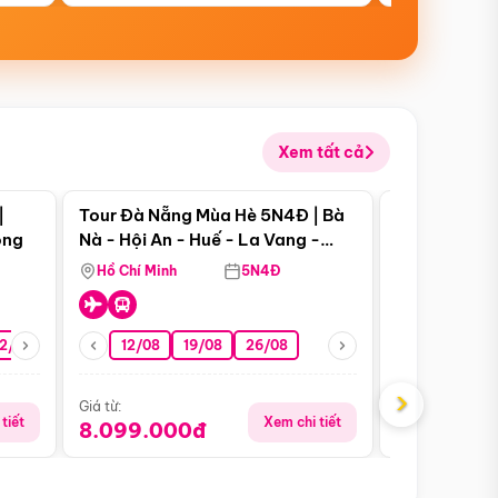
Xem tất cả
 bật
Điểm nổi bật
|
Tour Đà Nẵng Mùa Hè 5N4Đ | Bà
Tour Đà Nẵn
ong
Nà - Hội An - Huế - La Vang -
Nà - Hội An
Động Thiên Đường
Nha
Hồ Chí Minh
5N4Đ
Hồ Chí Minh
2/08
26/08
05/09
12/08
19/08
09/09
26/08
12/09
13/08
›
Giá từ:
Giá từ:
tiết
Xem chi tiết
8.099.000đ
6.899.00