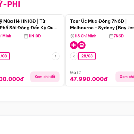
Ỹ-PHI
Điểm nổi bật
Điểm nổi
ỹ Mùa Hè 11N10Đ | Từ
Tour Úc Mùa Đông 7N6Đ |
Phố Sôi Động Đến Kỳ Quan
Melbourne - Sydney (Bay Je
Nhiên Mỹ
Airways)
í Minh
11N10Đ
Hồ Chí Minh
7N6Đ
4/08
28/08
Giá từ:
Xem chi tiết
Xem chi 
900.000đ
47.990.000đ