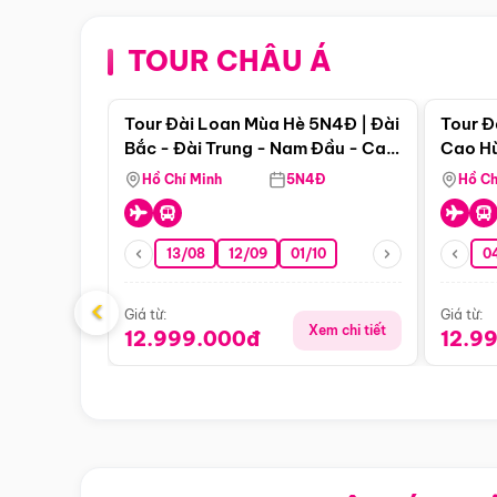
TOUR CHÂU Á
Điểm nổi bật
Tour Đài Loan Mùa Hè 5N4Đ | Đài
Tour Đ
Bắc - Đài Trung - Nam Đầu - Cao
Cao Hù
Hùng ( Bay Vn)
(Bay V
Hồ Chí Minh
5N4Đ
Hồ Ch
13/08
12/09
01/10
0
‹
Giá từ:
Giá từ:
Xem chi tiết
12.999.000đ
12.9