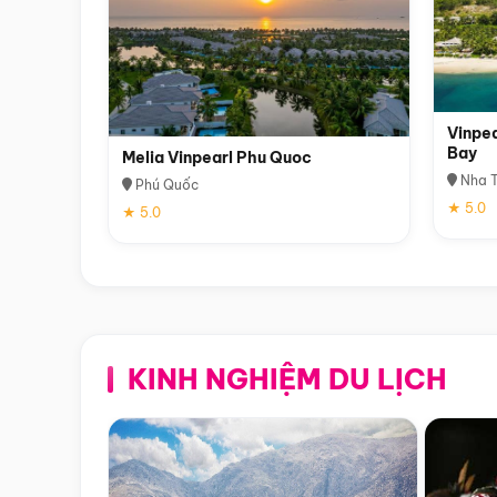
Vinpea
Bay
Melia Vinpearl Phu Quoc
Nha T
Phú Quốc
★ 5.0
★ 5.0
KINH NGHIỆM DU LỊCH