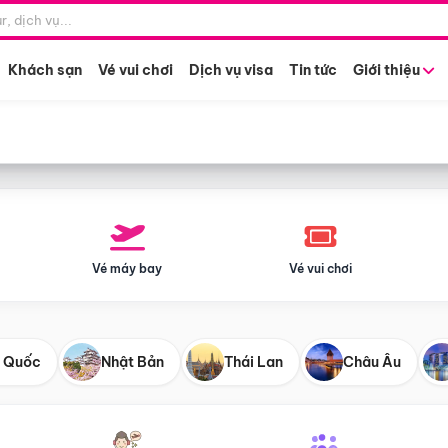
Điểm khởi hành
Tháng khở
Hồ Chí Minh
Bất kỳ 
Khách sạn
Vé vui chơi
Dịch vụ visa
Tin tức
Giới thiệu
Vé máy bay
Vé vui chơi
 Quốc
Nhật Bản
Thái Lan
Châu Âu