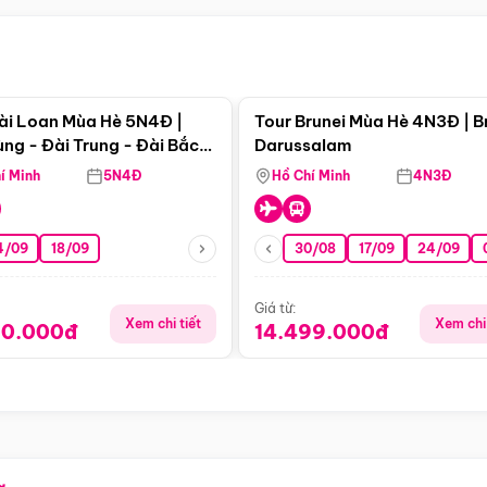
Điểm nổi bật
Điểm nổi
ài Loan Mùa Hè 5N4Đ |
Tour Brunei Mùa Hè 4N3Đ | B
ng - Đài Trung - Đài Bắc
Darussalam
j)
í Minh
5N4Đ
Hồ Chí Minh
4N3Đ
4/09
18/09
30/08
17/09
24/09
Giá từ:
Xem chi tiết
Xem chi 
90.000đ
14.499.000đ