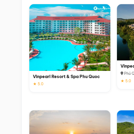
Vinpe
Phú 
Vinpearl Resort & Spa Phu Quoc
★ 5.0
★ 5.0