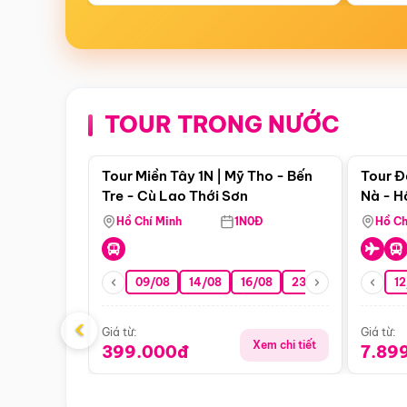
TOUR TRONG NƯỚC
Điểm nổi bật
Tour Miền Tây 1N | Mỹ Tho - Bến
Tour Đ
Tre - Cù Lao Thới Sơn
Nà - H
Nha
Hồ Chí Minh
1N0Đ
Hồ Ch
09/08
14/08
16/08
23/08
30/08
12
0
‹
Giá từ:
Giá từ:
Xem chi tiết
399.000đ
7.89